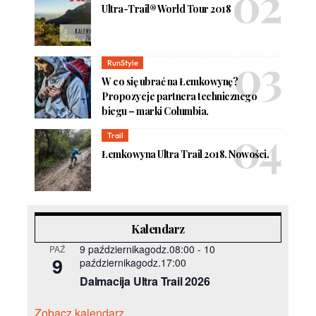
Ultra-Trail® World Tour 2018
RunStyle
W co się ubrać na Łemkowynę?
Propozycje partnera technicznego
biegu – marki Columbia.
Trail
Łemkowyna Ultra Trail 2018. Nowości.
Kalendarz
9 październikagodz.08:00
-
10
PAŹ
9
październikagodz.17:00
Dalmacija Ultra Trail 2026
Zobacz kalendarz