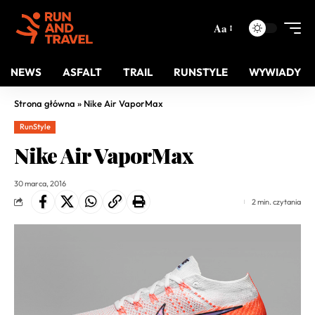
Aa
NEWS
ASFALT
TRAIL
RUNSTYLE
WYWIADY
Strona główna
»
Nike Air VaporMax
RunStyle
Nike Air VaporMax
30 marca, 2016
2 min. czytania