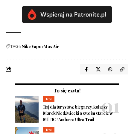
TAGI:
Nike VaporMax Air
To się czyta!
Trail
Raj dla turystów, biegaczy, kolarzy.
Marek Niedźwiecki o swoim starcie w
MÍTIC / Andorra Ultra Trail
Trail