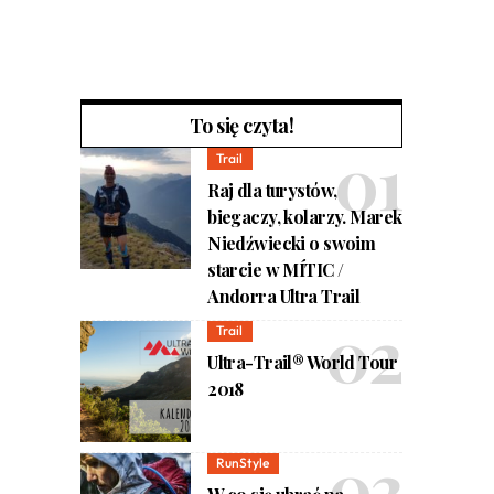
To się czyta!
Trail
Raj dla turystów,
biegaczy, kolarzy. Marek
Niedźwiecki o swoim
starcie w MÍTIC /
Andorra Ultra Trail
Trail
Ultra-Trail® World Tour
2018
RunStyle