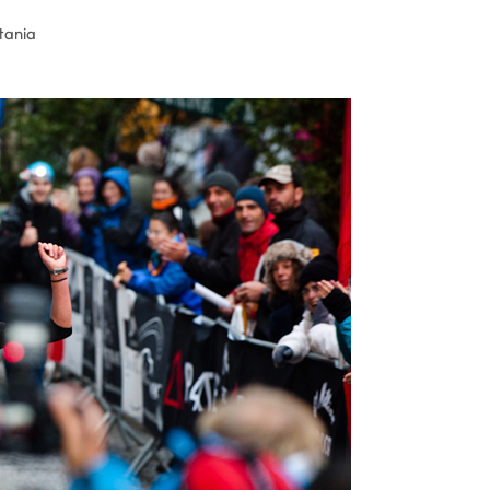
tania