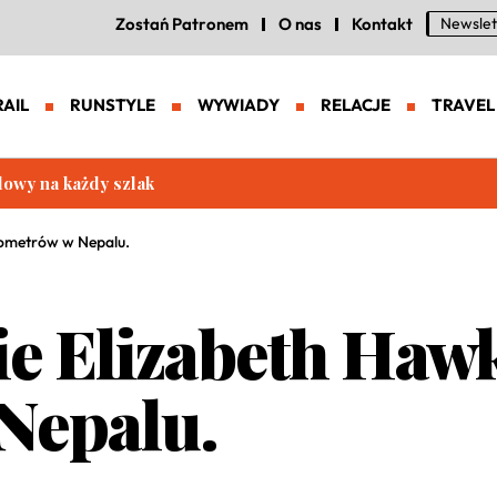
Zostań Patronem
O nas
Kontakt
Newslet
RAIL
RUNSTYLE
WYWIADY
RELACJE
TRAVEL
eneracja zaawansowanych butów trailowych
lometrów w Nepalu.
e Elizabeth Hawk
Nepalu.