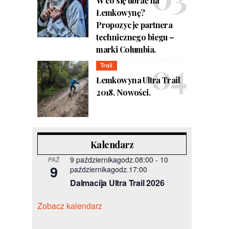
W co się ubrać na
Łemkowynę?
Propozycje partnera
technicznego biegu –
marki Columbia.
Trail
Łemkowyna Ultra Trail
2018. Nowości.
Kalendarz
9 październikagodz.08:00
-
10
PAŹ
9
październikagodz.17:00
Dalmacija Ultra Trail 2026
Zobacz kalendarz