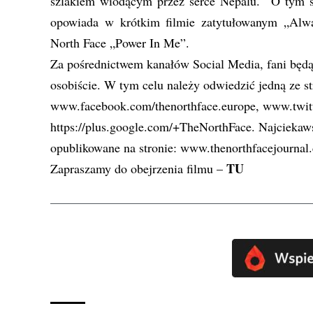
szlakiem wiodącym przez serce Nepalu. O tym 
opowiada w krótkim filmie zatytułowanym „Alway
North Face „Power In Me”.
Za pośrednictwem kanałów Social Media, fani będą
osobiście. W tym celu należy odwiedzić jedną ze s
www.facebook.com/thenorthface.europe
,
www.twitt
https://plus.google.com/+TheNorthFace
. Najciekaw
opublikowane na stronie:
www.thenorthfacejournal
TU
Zapraszamy do obejrzenia filmu –