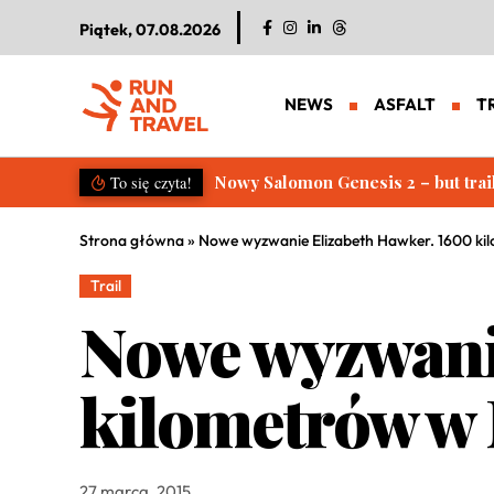
Piątek, 07.08.2026
NEWS
ASFALT
T
Salomon S/LAB Genesis 2. Nowa g
To się czyta!
Strona główna
»
Nowe wyzwanie Elizabeth Hawker. 1600 ki
Trail
Nowe wyzwani
kilometrów w 
27 marca, 2015