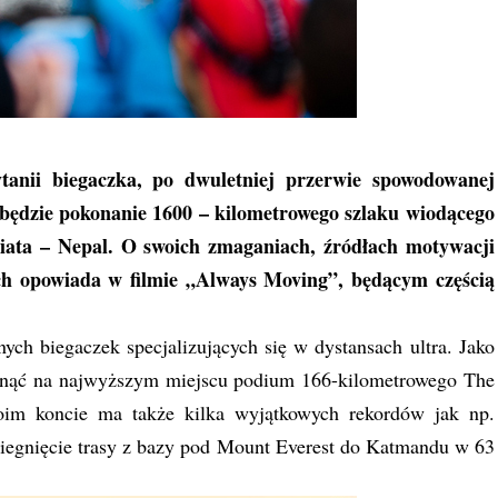
tanii biegaczka, po dwuletniej przerwie spowodowanej
będzie pokonanie 1600 – kilometrowego szlaku wiodącego
wiata – Nepal. O swoich zmaganiach, źródłach motywacji
ych opowiada w filmie „Always Moving”, będącym częścią
nych biegaczek specjalizujących się w dystansach ultra. Jako
 stanąć na najwyższym miejscu podium 166-kilometrowego The
oim koncie ma także kilka wyjątkowych rekordów jak np.
iegnięcie trasy z bazy pod Mount Everest do Katmandu w 63