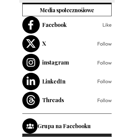
Media społecznośiowe
Facebook
Like
X
Follow
instagram
Follow
LinkedIn
Follow
Threads
Follow
Grupa na Facebooku