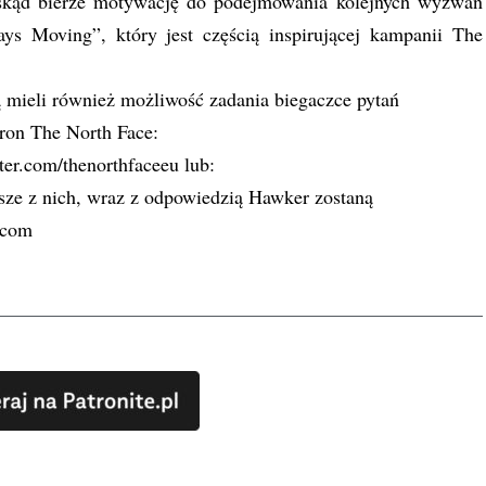
skąd bierze motywację do podejmowania kolejnych wyzwań
s Moving”, który jest częścią inspirującej kampanii The
 mieli również możliwość zadania biegaczce pytań
tron The North Face:
er.com/thenorthfaceeu
lub:
sze z nich, wraz z odpowiedzią Hawker zostaną
.com