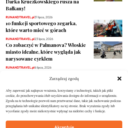
Darka Kruczkowskiego rusza na
Bałkany!
RUNANDTRAVEL.pl
31 lipca, 2026
10 funkcji sportowego zegarka,
które warto mieć w górach
RUNANDTRAVEL.pl
23 lipca, 2026
Co zobaczyć w Palmanova? Włoskie
miasto idealne, które wygląda jak
narysowane cyrklem
RUNANDTRAVEL.pl
6 lipca, 2026
Zarządzaj zgodą
Aby zapewnić jak najlepsze wrażenia, korzystamy z technologii, takich jak pliki
cookie, do przechowywania i/lub uzyskiwania dostępu do informacji o urządzeniu.
Zgoda na te technologie pozwoli nam przetwarzać dane, takie jak zachowanie podczas
przeglądania lub unikalne identyfikatory na tej stronie. Brak wyrażenia zgody lub
wycofanie zgody może niekorzystnie wpłynąć na niektóre cechy i funkcje.
runandtravel.pl - wszelkie prawa zastrzeżone
News
O nas
Akceptuję