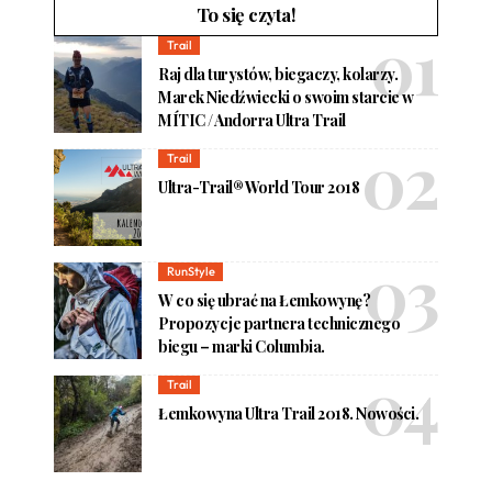
To się czyta!
Trail
Raj dla turystów, biegaczy, kolarzy.
Marek Niedźwiecki o swoim starcie w
MÍTIC / Andorra Ultra Trail
Trail
Ultra-Trail® World Tour 2018
RunStyle
W co się ubrać na Łemkowynę?
Propozycje partnera technicznego
biegu – marki Columbia.
Trail
Łemkowyna Ultra Trail 2018. Nowości.