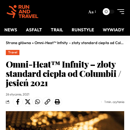
Aa
NEWS
ASFALT
TRAIL
RUNSTYLE
WYWIADY
Strona główna
»
Omni-Heat™ Infnity – złoty standard ciepła od Columbii / jesień 2021
Travel
Omni-Heat™ Infnity – złoty
standard ciepła od Columbii /
jesień 2021
26 stycznia, 2021
1 min. czytania