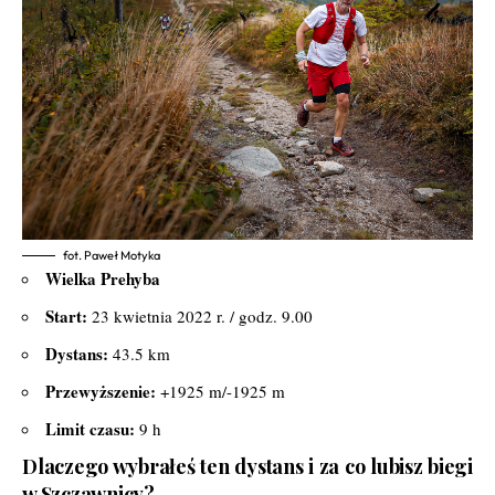
fot. Paweł Motyka
Wielka Prehyba
Start:
23 kwietnia 2022 r. / godz. 9.00
Dystans:
43.5 km
Przewyższenie:
+1925 m/-1925 m
Limit czasu:
9 h
Dlaczego wybrałeś ten dystans i za co lubisz biegi
w Szczawnicy?