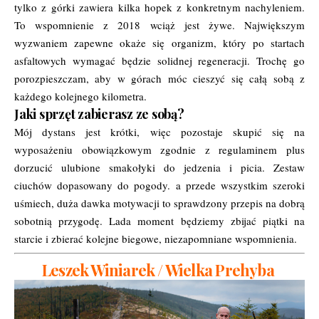
tylko z górki zawiera kilka hopek z konkretnym nachyleniem.
To wspomnienie z 2018 wciąż jest żywe. Największym
wyzwaniem zapewne okaże się organizm, który po startach
asfaltowych wymagać będzie solidnej regeneracji. Trochę go
porozpieszczam, aby w górach móc cieszyć się całą sobą z
każdego kolejnego kilometra.
Jaki sprzęt zabierasz ze sobą?
Mój dystans jest krótki, więc pozostaje skupić się na
wyposażeniu obowiązkowym zgodnie z regulaminem plus
dorzucić ulubione smakołyki do jedzenia i picia. Zestaw
ciuchów dopasowany do pogody. a przede wszystkim szeroki
uśmiech, duża dawka motywacji to sprawdzony przepis na dobrą
sobotnią przygodę. Lada moment będziemy zbijać piątki na
starcie i zbierać kolejne biegowe, niezapomniane wspomnienia.
Leszek Winiarek / Wielka Prehyba