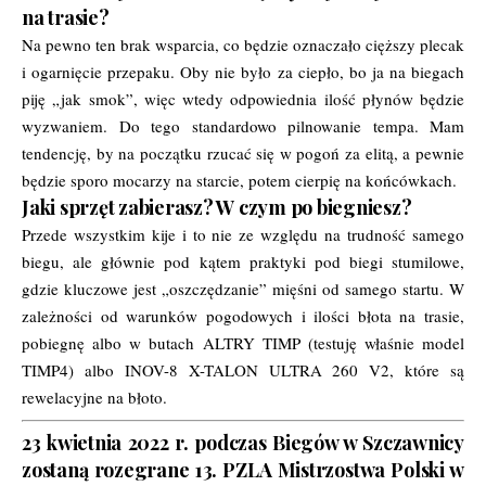
na trasie?
Na pewno ten brak wsparcia, co będzie oznaczało cięższy plecak
i ogarnięcie przepaku. Oby nie było za ciepło, bo ja na biegach
piję „jak smok”, więc wtedy odpowiednia ilość płynów będzie
wyzwaniem. Do tego standardowo pilnowanie tempa. Mam
tendencję, by na początku rzucać się w pogoń za elitą, a pewnie
będzie sporo mocarzy na starcie, potem cierpię na końcówkach.
Jaki sprzęt zabierasz? W czym po biegniesz?
Przede wszystkim kije i to nie ze względu na trudność samego
biegu, ale głównie pod kątem praktyki pod biegi stumilowe,
gdzie kluczowe jest „oszczędzanie” mięśni od samego startu. W
zależności od warunków pogodowych i ilości błota na trasie,
pobiegnę albo w butach ALTRY TIMP (testuję właśnie model
TIMP4) albo INOV-8 X-TALON ULTRA 260 V2, które są
rewelacyjne na błoto.
23 kwietnia 2022 r. podczas Biegów w Szczawnicy
zostaną rozegrane 13. PZLA Mistrzostwa Polski w