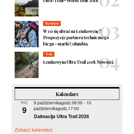
Ultra-Trail® World Tour 2018
RunStyle
W co się ubrać na Łemkowynę?
Propozycje partnera technicznego
biegu – marki Columbia.
Trail
Łemkowyna Ultra Trail 2018. Nowości.
Kalendarz
9 październikagodz.08:00
-
10
PAŹ
9
październikagodz.17:00
Dalmacija Ultra Trail 2026
Zobacz kalendarz