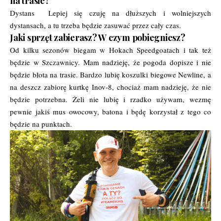
na trasie?
Dystans Lepiej się czuję na dłuższych i wolniejszych
dystansach, a tu trzeba będzie zasuwać przez cały czas.
Jaki sprzęt zabierasz? W czym pobiegniesz?
Od kilku sezonów biegam w Hokach Speedgoatach i tak też
będzie w Szczawnicy. Mam nadzieję, że pogoda dopisze i nie
będzie błota na trasie. Bardzo lubię koszulki biegowe Newline, a
na deszcz zabiorę kurtkę Inov-8, chociaż mam nadzieję, że nie
będzie potrzebna. Żeli nie lubię i rzadko używam, wezmę
pewnie jakiś mus owocowy, batona i będę korzystał z tego co
będzie na punktach.