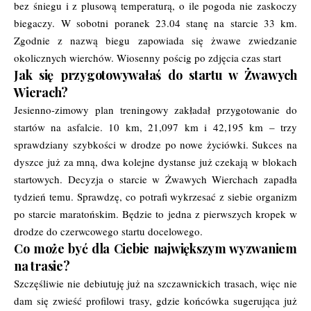
bez śniegu i z plusową temperaturą, o ile pogoda nie zaskoczy
biegaczy. W sobotni poranek 23.04 stanę na starcie 33 km.
Zgodnie z nazwą biegu zapowiada się żwawe zwiedzanie
okolicznych wierchów. Wiosenny pościg po zdjęcia czas start
Jak się przygotowywałaś do startu w Żwawych
Wierach
?
Jesienno-zimowy plan treningowy zakładał przygotowanie do
startów na asfalcie. 10 km, 21,097 km i 42,195 km – trzy
sprawdziany szybkości w drodze po nowe życiówki. Sukces na
dyszce już za mną, dwa kolejne dystanse już czekają w blokach
startowych. Decyzja o starcie w Żwawych Wierchach zapadła
tydzień temu. Sprawdzę, co potrafi wykrzesać z siebie organizm
po starcie maratońskim. Będzie to jedna z pierwszych kropek w
drodze do czerwcowego startu docelowego.
Co może być dla Ciebie największym wyzwaniem
na trasie?
Szczęśliwie nie debiutuję już na szczawnickich trasach, więc nie
dam się zwieść profilowi trasy, gdzie końcówka sugerująca już