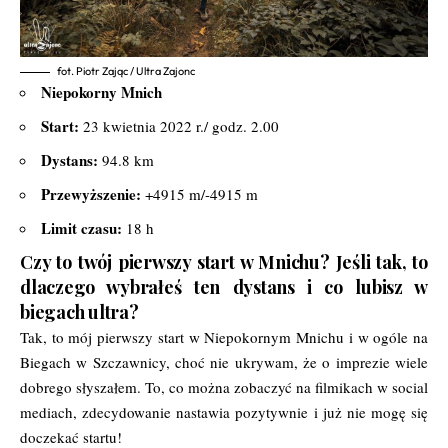
fot. Piotr Zając / Ultra Zajonc
Niepokorny Mnich
Start:
23 kwietnia 2022 r./ godz. 2.00
Dystans:
94.8 km
Przewyższenie:
+4915 m/-4915 m
Limit czasu:
18 h
Czy to twój pierwszy start w Mnichu? Jeśli tak, to
dlaczego wybrałeś ten dystans i co lubisz w
biegach ultra?
Tak, to mój pierwszy start w Niepokornym Mnichu i w ogóle na
Biegach w Szczawnicy, choć nie ukrywam, że o imprezie wiele
dobrego słyszałem. To, co można zobaczyć na filmikach w social
mediach, zdecydowanie nastawia pozytywnie i już nie mogę się
doczekać startu!