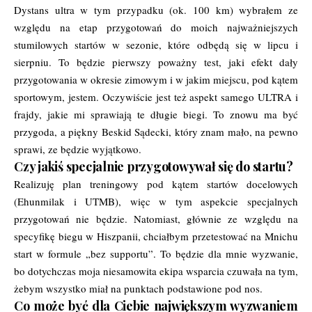
Dystans ultra w tym przypadku (ok. 100 km) wybrałem ze
względu na etap przygotowań do moich najważniejszych
stumilowych startów w sezonie, które odbędą się w lipcu i
sierpniu. To będzie pierwszy poważny test, jaki efekt dały
przygotowania w okresie zimowym i w jakim miejscu, pod kątem
sportowym, jestem. Oczywiście jest też aspekt samego ULTRA i
frajdy, jakie mi sprawiają te długie biegi. To znowu ma być
przygoda, a piękny Beskid Sądecki, który znam mało, na pewno
sprawi, ze będzie wyjątkowo.
Czy jakiś specjalnie przygotowywał się do startu?
Realizuję plan treningowy pod kątem startów docelowych
(Ehunmilak i UTMB), więc w tym aspekcie specjalnych
przygotowań nie będzie. Natomiast, głównie ze względu na
specyfikę biegu w Hiszpanii, chciałbym przetestować na Mnichu
start w formule „bez supportu”. To będzie dla mnie wyzwanie,
bo dotychczas moja niesamowita ekipa wsparcia czuwała na tym,
żebym wszystko miał na punktach podstawione pod nos.
Co może być dla Ciebie największym wyzwaniem