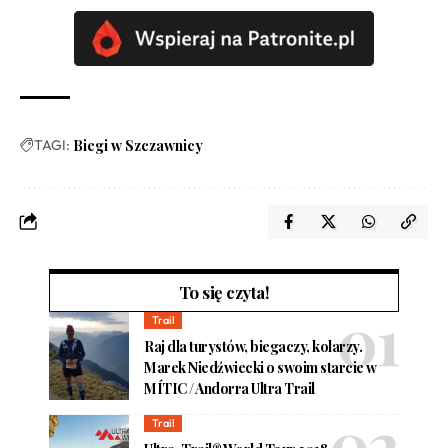
TAGI:
Biegi w Szczawnicy
To się czyta!
Trail
Raj dla turystów, biegaczy, kolarzy.
Marek Niedźwiecki o swoim starcie w
MÍTIC / Andorra Ultra Trail
Trail