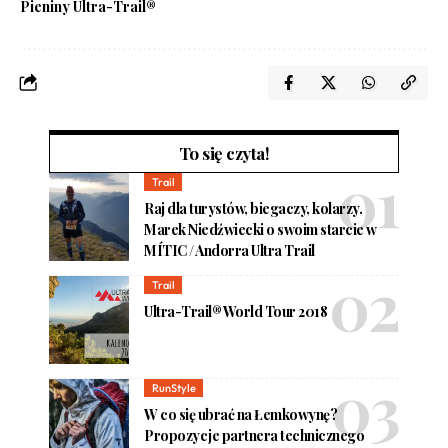
Pieniny Ultra-Trail®
To się czyta!
Trail
Raj dla turystów, biegaczy, kolarzy.
Marek Niedźwiecki o swoim starcie w
MÍTIC / Andorra Ultra Trail
Trail
Ultra-Trail® World Tour 2018
RunStyle
W co się ubrać na Łemkowynę?
Propozycje partnera technicznego