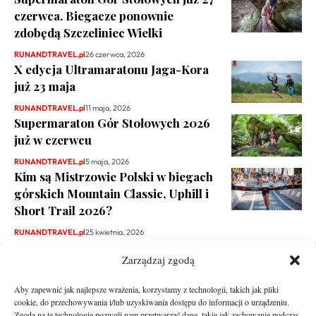
czerwca. Biegacze ponownie
zdobędą Szczeliniec Wielki
RUNANDTRAVEL.pl
26 czerwca, 2026
X edycja Ultramaratonu Jaga-Kora
już 23 maja
RUNANDTRAVEL.pl
11 maja, 2026
Supermaraton Gór Stołowych 2026
już w czerwcu
RUNANDTRAVEL.pl
5 maja, 2026
Kim są Mistrzowie Polski w biegach
górskich Mountain Classic, Uphill i
Short Trail 2026?
RUNANDTRAVEL.pl
25 kwietnia, 2026
Zarządzaj zgodą
Aby zapewnić jak najlepsze wrażenia, korzystamy z technologii, takich jak pliki
cookie, do przechowywania i/lub uzyskiwania dostępu do informacji o urządzeniu.
Zgoda na te technologie pozwoli nam przetwarzać dane, takie jak zachowanie podczas