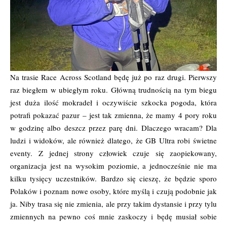
Na trasie Race Across Scotland będę już po raz drugi. Pierwszy
raz biegłem w ubiegłym roku. Główną trudnością na tym biegu
jest duża ilość mokradeł i oczywiście szkocka pogoda, która
potrafi pokazać pazur – jest tak zmienna, że mamy 4 pory roku
w godzinę albo deszcz przez parę dni. Dlaczego wracam? Dla
ludzi i widoków, ale również dlatego, że GB Ultra robi świetne
eventy.
Z jednej strony człowiek czuje się zaopiekowany,
organizacja jest na wysokim poziomie, a jednocześnie nie ma
kilku tysięcy uczestników.
Bardzo się cieszę, że będzie sporo
Polaków i poznam nowe osoby, które myślą i czują podobnie jak
ja. Niby trasa się nie zmienia, ale przy takim dystansie i przy tylu
zmiennych na pewno coś mnie zaskoczy i będę musiał sobie