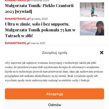
RUNANDTRAVEL.pl
19 stycznia, 2025
Małgorzata Tomik: Piekło Czantorii
2023 [wywiad]
RUNANDTRAVEL.pl
9 grudnia, 2023
Ultra w zimie, solo i bez supportu.
Małgorzata Tomik pokonała 75 km w
Tatrach w 18h!
RUNANDTRAVEL.pl
1 marca, 2021
Zarządzaj zgodą
Aby zapewnić jak najlepsze wrażenia, korzystamy z technologii, takich jak pliki
cookie, do przechowywania i/lub uzyskiwania dostępu do informacji o urządzeniu.
Zgoda na te technologie pozwoli nam przetwarzać dane, takie jak zachowanie podczas
przeglądania lub unikalne identyfikatory na tej stronie. Brak wyrażenia zgody lub
wycofanie zgody może niekorzystnie wpłynąć na niektóre cechy i funkcje.
runandtravel.pl - wszelkie prawa zastrzeżone
News
O nas
Akceptuję
Asfalt
Zostań Patronem
Odmów
Trail
Kontakt