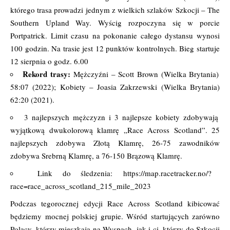
którego trasa prowadzi jednym z wielkich szlaków Szkocji – The
Southern Upland Way. Wyścig rozpoczyna się w porcie
Portpatrick. Limit czasu na pokonanie całego dystansu wynosi
100 godzin. Na trasie jest 12 punktów kontrolnych. Bieg startuje
12 sierpnia o godz. 6.00
Rekord trasy:
Mężczyźni – Scott Brown (Wielka Brytania)
58:07 (2022); Kobiety – Joasia Zakrzewski (Wielka Brytania)
62:20 (2021).
3 najlepszych mężczyzn i 3 najlepsze kobiety zdobywają
wyjątkową dwukolorową klamrę „Race Across Scotland”. 25
najlepszych zdobywa Złotą Klamrę, 26-75 zawodników
zdobywa Srebrną Klamrę, a 76-150 Brązową Klamrę.
Link do śledzenia:
https://map.racetracker.no/?
race=race_across_scotland_215_mile_2023
Podczas tegorocznej edycji Race Across Scotland kibicować
będziemy mocnej polskiej grupie. Wśród startujących zarówno
Polacy, którzy mieszkają na Wyspach, jak i ci, którzy do Szkocji