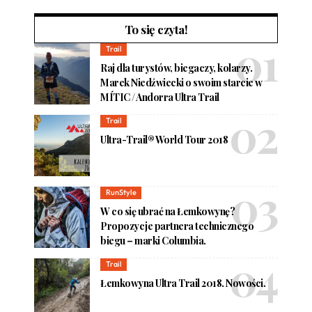
To się czyta!
Trail
Raj dla turystów, biegaczy, kolarzy.
Marek Niedźwiecki o swoim starcie w
MÍTIC / Andorra Ultra Trail
Trail
Ultra-Trail® World Tour 2018
RunStyle
W co się ubrać na Łemkowynę?
Propozycje partnera technicznego
biegu – marki Columbia.
Trail
Łemkowyna Ultra Trail 2018. Nowości.