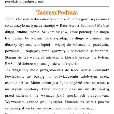
poradzić z trudnościami.
Tadeusz Podraza
Jakim kluczem wybieram dla siebie kolejne biegowe wyzwania i
co zaważyło na tym, że startuję w Race Across Scotland? Ma być
długo, trudno, ładnie. Szukam biegów, które potencjalnie mogą
być trudne, bo właśnie takie zapadają na długo w pamięć. Im
dłuższy dystans, tym lepiej – więcej do zobaczenia, przeżycia,
poznania… Najlepiej teren górzysty i oczywiście selfsupport.
Staram się też wybierać miejsca, w których jeszcze nie byłem.
RAS dość dobrze wpasowuje się w te kryteria.
Jak wyglądały moje przygotowania do Race Across Scotland?
Powiedzmy, że bazuję na doświadczeniu zdobytym przez
ostatnie 10 lat. Moim celem jest fajnie spędzić czas na trasie a
nie wynik sportowy. Takie podejście daje mi swoisty spokój
przed startem i nie wymaga jakiś specjalnych przygotowań.
Wyzwaniem zawsze jest logistyka. Dotarcie na start i powrót
czasami jest większym wyzwaniem niż sama trasa biegu.