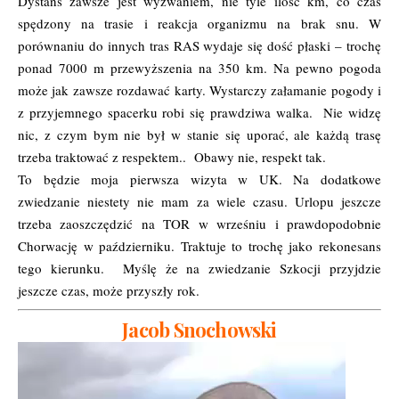
Dystans zawsze jest wyzwaniem, nie tyle ilość km, co czas
spędzony na trasie i reakcja organizmu na brak snu. W
porównaniu do innych tras RAS wydaje się dość płaski – trochę
ponad 7000 m przewyższenia na 350 km. Na pewno pogoda
może jak zawsze rozdawać karty. Wystarczy załamanie pogody i
z przyjemnego spacerku robi się prawdziwa walka. Nie widzę
nic, z czym bym nie był w stanie się uporać, ale każdą trasę
trzeba traktować z respektem.. Obawy nie, respekt tak.
To będzie moja pierwsza wizyta w UK. Na dodatkowe
zwiedzanie niestety nie mam za wiele czasu. Urlopu jeszcze
trzeba zaoszczędzić na TOR w wrześniu i prawdopodobnie
Chorwację w październiku. Traktuje to trochę jako rekonesans
tego kierunku. Myślę że na zwiedzanie Szkocji przyjdzie
jeszcze czas, może przyszły rok.
Jacob Snochowski
Odtwarzacz
video