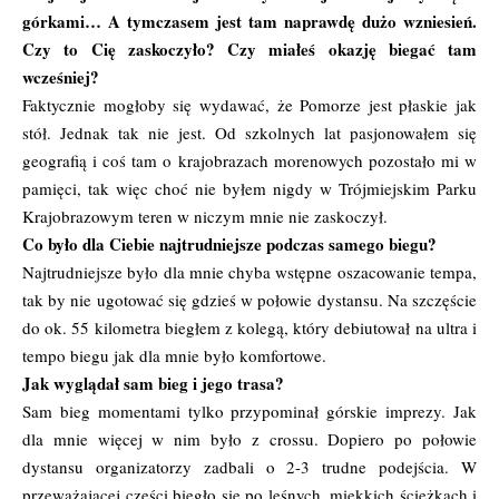
górkami… A tymczasem jest tam naprawdę dużo wzniesień.
Czy to Cię zaskoczyło? Czy miałeś okazję biegać tam
wcześniej?
Faktycznie mogłoby się wydawać, że Pomorze jest płaskie jak
stół. Jednak tak nie jest. Od szkolnych lat pasjonowałem się
geografią i coś tam o krajobrazach morenowych pozostało mi w
pamięci, tak więc choć nie byłem nigdy w Trójmiejskim Parku
Krajobrazowym teren w niczym mnie nie zaskoczył.
Co było dla Ciebie najtrudniejsze podczas samego biegu?
Najtrudniejsze było dla mnie chyba wstępne oszacowanie tempa,
tak by nie ugotować się gdzieś w połowie dystansu. Na szczęście
do ok. 55 kilometra biegłem z kolegą, który debiutował na ultra i
tempo biegu jak dla mnie było komfortowe.
Jak wyglądał sam bieg i jego trasa?
Sam bieg momentami tylko przypominał górskie imprezy. Jak
dla mnie więcej w nim było z crossu. Dopiero po połowie
dystansu organizatorzy zadbali o 2-3 trudne podejścia. W
przeważającej części biegło się po leśnych, miękkich ścieżkach i