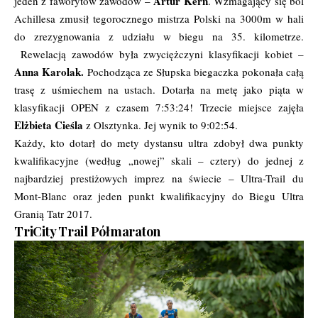
Artur Kern
jeden z faworytów zawodów –
. Wzmagający się ból
Achillesa zmusił tegorocznego mistrza Polski na 3000m w hali
do zrezygnowania z udziału w biegu na 35. kilometrze.
Rewelacją zawodów była zwyciężczyni klasyfikacji kobiet –
Anna Karolak.
Pochodząca ze Słupska biegaczka pokonała całą
trasę z uśmiechem na ustach. Dotarła na metę jako piąta w
klasyfikacji OPEN z czasem 7:53:24! Trzecie miejsce zajęła
Elżbieta Cieśla
z Olsztynka. Jej wynik to 9:02:54.
Każdy, kto dotarł do mety dystansu ultra zdobył dwa punkty
kwalifikacyjne (według „nowej” skali – cztery) do jednej z
najbardziej prestiżowych imprez na świecie – Ultra-Trail du
Mont-Blanc oraz jeden punkt kwalifikacyjny do Biegu Ultra
Granią Tatr 2017.
TriCity Trail Półmaraton