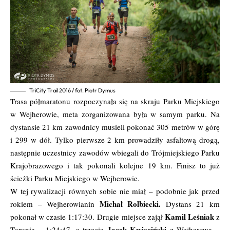
TriCity Trail 2016 / fot. Piotr Dymus
Trasa półmaratonu rozpoczynała się na skraju Parku Miejskiego
w Wejherowie, meta zorganizowana była w samym parku. Na
dystansie 21 km zawodnicy musieli pokonać 305 metrów w górę
i 299 w dół. Tylko pierwsze 2 km prowadziły asfaltową drogą,
następnie uczestnicy zawodów wbiegali do Trójmiejskiego Parku
Krajobrazowego i tak pokonali kolejne 19 km. Finisz to już
ścieżki Parku Miejskiego w Wejherowie.
W tej rywalizacji równych sobie nie miał – podobnie jak przed
Michał Rolbiecki.
rokiem – Wejherowianin
Dystans 21 km
Kamil Leśniak
pokonał w czasie 1:17:30. Drugie miejsce zajął
z
Jacek Kwieciński
Torunia – 1:24:47, a trzecie
z Wejherowa –