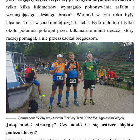
tylko kilka kilometrów wymagało pokonywania asfaltu i
wymagającego „leśnego bruku”. Warunki w tym roku były
idealne. Trasa w znakomitej części sucha. Było chłodno i tylko
około południa pokropił przez kilkanaście minut deszcz, który
raczej pomagał, a nie przeszkadzał biegaczom.
Z numerem 59 Zbyszek Mamla /Tri City Trail 2016/ fot. Agnieszka Wójcik
Jaką miałeś strategię? Czy udało Ci się ustrzec błędów
podczas biegu?