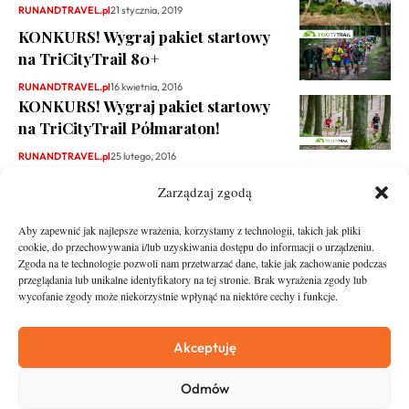
RUNANDTRAVEL.pl
21 stycznia, 2019
KONKURS! Wygraj pakiet startowy
na TriCityTrail 80+
RUNANDTRAVEL.pl
16 kwietnia, 2016
KONKURS! Wygraj pakiet startowy
na TriCityTrail Półmaraton!
RUNANDTRAVEL.pl
25 lutego, 2016
Zarządzaj zgodą
Aby zapewnić jak najlepsze wrażenia, korzystamy z technologii, takich jak pliki
cookie, do przechowywania i/lub uzyskiwania dostępu do informacji o urządzeniu.
Zgoda na te technologie pozwoli nam przetwarzać dane, takie jak zachowanie podczas
przeglądania lub unikalne identyfikatory na tej stronie. Brak wyrażenia zgody lub
wycofanie zgody może niekorzystnie wpłynąć na niektóre cechy i funkcje.
runandtravel.pl - wszelkie prawa zastrzeżone
News
O nas
Akceptuję
Asfalt
Zostań Patronem
Odmów
Trail
Kontakt