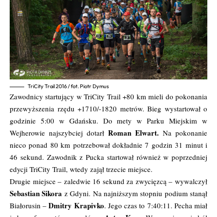
TriCity Trail 2016 / fot. Piotr Dymus
Zawodnicy startujący w TriCity Trail +80 km mieli do pokonania
przewyższenia rzędu +1710/-1820 metrów. Bieg wystartował o
godzinie 5:00 w Gdańsku. Do mety w Parku Miejskim w
Roman Elwart.
Wejherowie najszybciej dotarł
Na pokonanie
nieco ponad 80 km potrzebował dokładnie 7 godzin 31 minut i
46 sekund. Zawodnik z Pucka startował również w poprzedniej
edycji TriCity Trail, wtedy zajął trzecie miejsce.
Drugie miejsce – zaledwie 16 sekund za zwycięzcą – wywalczył
Sebastian Sikora
z Gdyni. Na najniższym stopniu podium stanął
Dmitry Krapivko
Białorusin –
. Jego czas to 7:40:11. Pecha miał