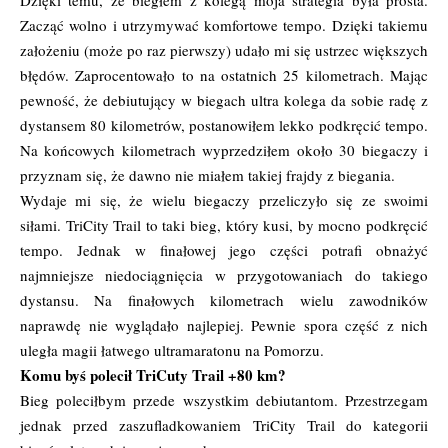
Dzięki temu, że biegłem z kolegą moja strategia była prosta.
Zacząć wolno i utrzymywać komfortowe tempo. Dzięki takiemu
założeniu (może po raz pierwszy) udało mi się ustrzec większych
błędów. Zaprocentowało to na ostatnich 25 kilometrach. Mając
pewność, że debiutujący w biegach ultra kolega da sobie radę z
dystansem 80 kilometrów, postanowiłem lekko podkręcić tempo.
Na końcowych kilometrach wyprzedziłem około 30 biegaczy i
przyznam się, że dawno nie miałem takiej frajdy z biegania.
Wydaje mi się, że wielu biegaczy przeliczyło się ze swoimi
siłami. TriCity Trail to taki bieg, który kusi, by mocno podkręcić
tempo. Jednak w finałowej jego części potrafi obnażyć
najmniejsze niedociągnięcia w przygotowaniach do takiego
dystansu. Na finałowych kilometrach wielu zawodników
naprawdę nie wyglądało najlepiej. Pewnie spora część z nich
uległa magii łatwego ultramaratonu na Pomorzu.
Komu byś polecił TriCuty Trail +80 km?
Bieg poleciłbym przede wszystkim debiutantom. Przestrzegam
jednak przed zaszufladkowaniem TriCity Trail do kategorii