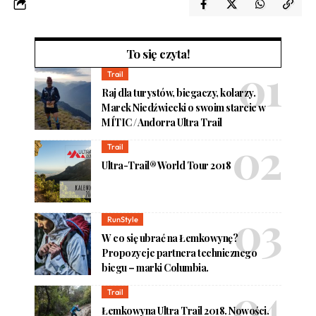
To się czyta!
Trail
Raj dla turystów, biegaczy, kolarzy.
Marek Niedźwiecki o swoim starcie w
MÍTIC / Andorra Ultra Trail
Trail
Ultra-Trail® World Tour 2018
RunStyle
W co się ubrać na Łemkowynę?
Propozycje partnera technicznego
biegu – marki Columbia.
Trail
Łemkowyna Ultra Trail 2018. Nowości.