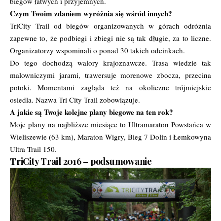
biegów łatwych i przyjemnych.
Czym Twoim zdaniem wyróżnia się wśród innych?
TriCity Trail od biegów organizowanych w górach odróżnia
zapewne to, że podbiegi i zbiegi nie są tak długie, za to liczne.
Organizatorzy wspominali o ponad 30 takich odcinkach.
Do tego dochodzą walory krajoznawcze. Trasa wiedzie tak
malowniczymi jarami, trawersuje morenowe zbocza, przecina
potoki. Momentami zagląda też na okoliczne trójmiejskie
osiedla. Nazwa Tri City Trail zobowiązuje.
A jakie są Twoje kolejne plany biegowe na ten rok?
Moje plany na najbliższe miesiące to Ultramaraton Powstańca w
Wieliszewie (63 km), Maraton Wigry, Bieg 7 Dolin i Łemkowyna
Ultra Trail 150.
TriCity Trail 2016 – podsumowanie