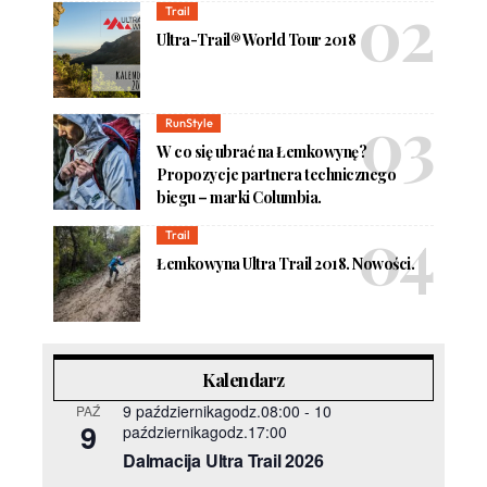
Trail
Ultra-Trail® World Tour 2018
RunStyle
W co się ubrać na Łemkowynę?
Propozycje partnera technicznego
biegu – marki Columbia.
Trail
Łemkowyna Ultra Trail 2018. Nowości.
Kalendarz
9 październikagodz.08:00
-
10
PAŹ
9
październikagodz.17:00
Dalmacija Ultra Trail 2026