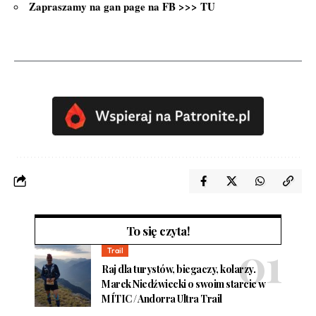
Zapraszamy na gan page na FB >>>
TU
To się czyta!
Trail
Raj dla turystów, biegaczy, kolarzy.
Marek Niedźwiecki o swoim starcie w
MÍTIC / Andorra Ultra Trail