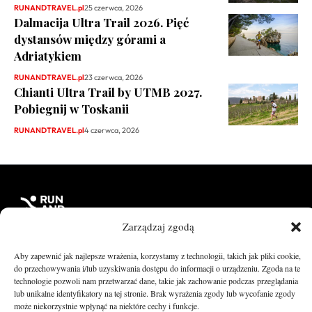
RUNANDTRAVEL.pl
25 czerwca, 2026
Dalmacija Ultra Trail 2026. Pięć
dystansów między górami a
Adriatykiem
RUNANDTRAVEL.pl
23 czerwca, 2026
Chianti Ultra Trail by UTMB 2027.
Pobiegnij w Toskanii
RUNANDTRAVEL.pl
4 czerwca, 2026
Zarządzaj zgodą
Aby zapewnić jak najlepsze wrażenia, korzystamy z technologii, takich jak pliki cookie,
runandtravel.pl - wszelkie prawa zastrzeżone
do przechowywania i/lub uzyskiwania dostępu do informacji o urządzeniu. Zgoda na te
News
O nas
technologie pozwoli nam przetwarzać dane, takie jak zachowanie podczas przeglądania
Asfalt
Zostań Patronem
lub unikalne identyfikatory na tej stronie. Brak wyrażenia zgody lub wycofanie zgody
może niekorzystnie wpłynąć na niektóre cechy i funkcje.
Trail
Kontakt