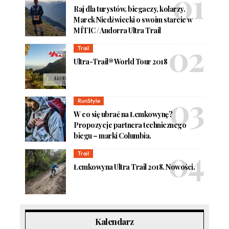
Raj dla turystów, biegaczy, kolarzy.
Marek Niedźwiecki o swoim starcie w
MÍTIC / Andorra Ultra Trail
Trail
Ultra-Trail® World Tour 2018
RunStyle
W co się ubrać na Łemkowynę?
Propozycje partnera technicznego
biegu – marki Columbia.
Trail
Łemkowyna Ultra Trail 2018. Nowości.
Kalendarz