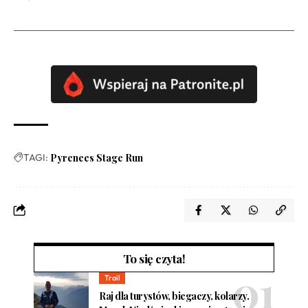
TAGI:
Pyrenees Stage Run
To się czyta!
Trail
Raj dla turystów, biegaczy, kolarzy.