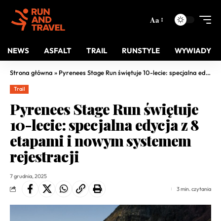
Aa
NEWS
ASFALT
TRAIL
RUNSTYLE
WYWIADY
Strona główna
»
Pyrenees Stage Run świętuje 10-lecie: specjalna edycja z 8 etapami i nowym systemem rejestracji
Trail
Pyrenees Stage Run świętuje
10-lecie: specjalna edycja z 8
etapami i nowym systemem
rejestracji
7 grudnia, 2025
3 min. czytania