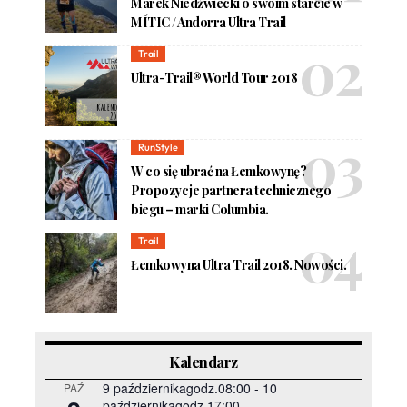
Marek Niedźwiecki o swoim starcie w
MÍTIC / Andorra Ultra Trail
Trail
Ultra-Trail® World Tour 2018
RunStyle
W co się ubrać na Łemkowynę?
Propozycje partnera technicznego
biegu – marki Columbia.
Trail
Łemkowyna Ultra Trail 2018. Nowości.
Kalendarz
9 październikagodz.08:00
-
10
PAŹ
październikagodz.17:00