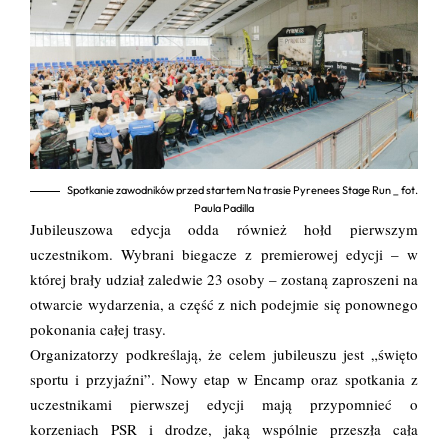
Spotkanie zawodników przed startem Na trasie Pyrenees Stage Run _ fot.
Paula Padilla
Jubileuszowa edycja odda również hołd pierwszym
uczestnikom. Wybrani biegacze z premierowej edycji – w
której brały udział zaledwie 23 osoby – zostaną zaproszeni na
otwarcie wydarzenia, a część z nich podejmie się ponownego
pokonania całej trasy.
Organizatorzy podkreślają, że celem jubileuszu jest „święto
sportu i przyjaźni”. Nowy etap w Encamp oraz spotkania z
uczestnikami pierwszej edycji mają przypomnieć o
korzeniach PSR i drodze, jaką wspólnie przeszła cała