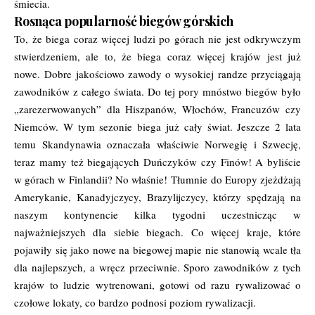
śmiecia.
Rosnąca popularność biegów górskich
To, że biega coraz więcej ludzi po górach nie jest odkrywczym
stwierdzeniem, ale to, że biega coraz więcej krajów jest już
nowe. Dobre jakościowo zawody o wysokiej randze przyciągają
zawodników z całego świata. Do tej pory mnóstwo biegów było
„zarezerwowanych” dla Hiszpanów, Włochów, Francuzów czy
Niemców. W tym sezonie biega już cały świat. Jeszcze 2 lata
temu Skandynawia oznaczała właściwie Norwegię i Szwecję,
teraz mamy też biegających Duńczyków czy Finów! A byliście
w górach w Finlandii? No właśnie! Tłumnie do Europy zjeżdżają
Amerykanie, Kanadyjczycy, Brazylijczycy, którzy spędzają na
naszym kontynencie kilka tygodni uczestnicząc w
najważniejszych dla siebie biegach. Co więcej kraje, które
pojawiły się jako nowe na biegowej mapie nie stanowią wcale tła
dla najlepszych, a wręcz przeciwnie. Sporo zawodników z tych
krajów to ludzie wytrenowani, gotowi od razu rywalizować o
czołowe lokaty, co bardzo podnosi poziom rywalizacji.