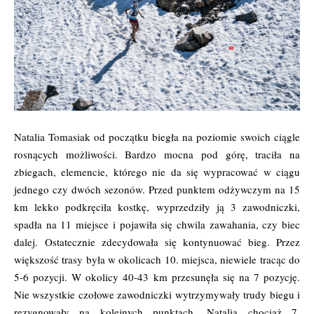
Natalia Tomasiak od początku biegła na poziomie swoich ciągle
rosnących możliwości. Bardzo mocna pod górę, traciła na
zbiegach, elemencie, którego nie da się wypracować w ciągu
jednego czy dwóch sezonów. Przed punktem odżywczym na 15
km lekko podkręciła kostkę, wyprzedziły ją 3 zawodniczki,
spadła na 11 miejsce i pojawiła się chwila zawahania, czy biec
dalej. Ostatecznie zdecydowała się kontynuować bieg. Przez
większość trasy była w okolicach 10. miejsca, niewiele tracąc do
5-6 pozycji. W okolicy 40-43 km przesunęła się na 7 pozycję.
Nie wszystkie czołowe zawodniczki wytrzymywały trudy biegu i
rezygnowały na kolejnych punktach. Natalia chociaż 7,