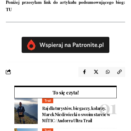
Poniżej przesyłam link do artykułu podsumowującego bieg:
TU
To się czyta!
Trail
Raj dla turystów, biegaczy, kolarzy.
Marek Niedźwiecki o swoim starcie w
MÍTIC / Andorra Ultra Trail
Trail