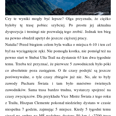
Czy te wyniki mogły być lepsze? Olga przyznała, że ciężko
byłoby tę trasę pobiec szybciej. Po prostu jej aktualna
dyspozycja i treningi nie pozwalają tego zrobić. Jednak ten bieg
na pewno obudził apetyt do jeszcze cięższej pracy.
Natalia? Przed biegiem celem była walka o miejsca 6-10 i ten cel
był na wyciągnięcie ręki. Nie pomogła kostka, nie pomógł też na
pewno start w Stubai Ulta Trail na dystansie 63 km dwa tygodnie
temu. Trzeba też przyznać, że pierwsze 5 zawodniczek było póki
co absolutnie poza zasięgiem. O ile czasy podejść są jeszcze
porównywalne, o tyle czasy zbiegów już nie. No, ale to były
zawody Pucharu Świata i tam było mnóstwo świetnych
zawodników. Sama trasa bardzo trudna, wystarczy spojrzeć na
czasy zwycięzców. Dla przykładu Vice Mistrz Świata z tego roku
z Trailu, Hiszpan Clemente pokonał niedzielny dystans w czasie
niespełna 7 godzin, zajmując 5 miejsce. Kiedy 5 tygodni temu
sięgał po srebro na MŚ podobny dystans 50 km / +2700 trasę