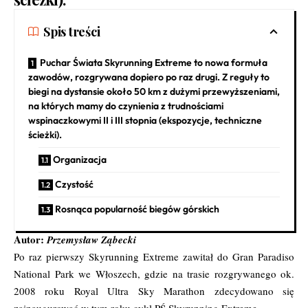
Spis treści
Puchar Świata Skyrunning Extreme to nowa formuła
zawodów, rozgrywana dopiero po raz drugi. Z reguły to
biegi na dystansie około 50 km z dużymi przewyższeniami,
na których mamy do czynienia z trudnościami
wspinaczkowymi II i III stopnia (ekspozycje, techniczne
ścieżki).
Organizacja
Czystość
Rosnąca popularność biegów górskich
Autor:
Przemysław Ząbecki
Po raz pierwszy Skyrunning Extreme zawitał do Gran Paradiso
National Park we Włoszech, gdzie na trasie rozgrywanego ok.
2008 roku Royal Ultra Sky Marathon zdecydowano się
zainaugurować w tym roku cykl PŚ Skyrunning Extreme.