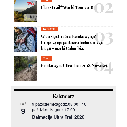
Ultra-Trail® World Tour 2018
RunStyle
W co się ubrać na Łemkowynę?
Propozycje partnera technicznego
biegu – marki Columbia.
Trail
Łemkowyna Ultra Trail 2018. Nowości.
Kalendarz
9 październikagodz.08:00
-
10
PAŹ
9
październikagodz.17:00
Dalmacija Ultra Trail 2026