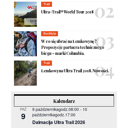
Trail
Ultra-Trail® World Tour 2018
RunStyle
W co się ubrać na Łemkowynę?
Propozycje partnera technicznego
biegu – marki Columbia.
Trail
Łemkowyna Ultra Trail 2018. Nowości.
Kalendarz
9 październikagodz.08:00
-
10
PAŹ
9
październikagodz.17:00
Dalmacija Ultra Trail 2026