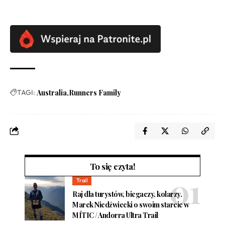
TAGI:
Australia
Runners Family
To się czyta!
Trail
Raj dla turystów, biegaczy, kolarzy.
Marek Niedźwiecki o swoim starcie w
MÍTIC / Andorra Ultra Trail