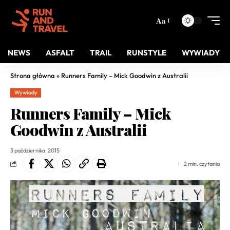
Aa
NEWS
ASFALT
TRAIL
RUNSTYLE
WYWIADY
Strona główna
»
Runners Family – Mick Goodwin z Australii
Wywiady
Runners Family – Mick
Goodwin z Australii
3 października, 2015
2 min. czytania