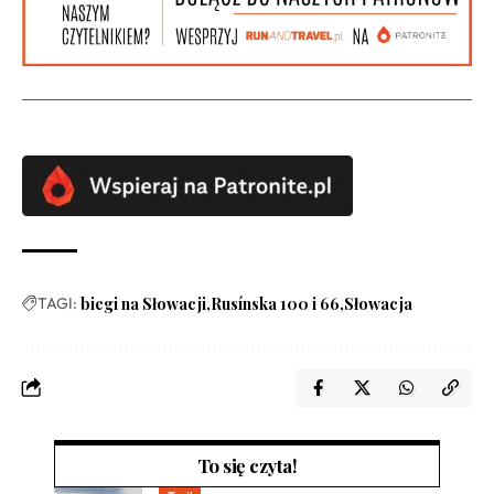
TAGI:
biegi na Słowacji
Rusínska 100 i 66
Słowacja
To się czyta!