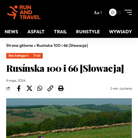
Aa
NEWS
ASFALT
TRAIL
RUNSTYLE
WYWIADY
Strona główna
»
Rusínska 100 i 66 [Słowacja]
Bez kategorii
Trail
Rusínska 100 i 66 [Słowacja]
8 maja, 2024
2 min. czytania