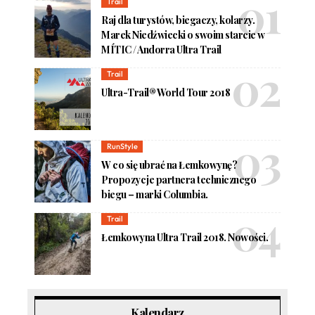
Trail
Raj dla turystów, biegaczy, kolarzy.
Marek Niedźwiecki o swoim starcie w
MÍTIC / Andorra Ultra Trail
Trail
Ultra-Trail® World Tour 2018
RunStyle
W co się ubrać na Łemkowynę?
Propozycje partnera technicznego
biegu – marki Columbia.
Trail
Łemkowyna Ultra Trail 2018. Nowości.
Kalendarz