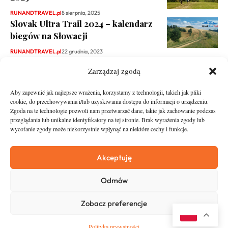
RUNANDTRAVEL.pl
8 sierpnia, 2025
Slovak Ultra Trail 2024 – kalendarz
biegów na Słowacji
RUNANDTRAVEL.pl
22 grudnia, 2023
Zarządzaj zgodą
Aby zapewnić jak najlepsze wrażenia, korzystamy z technologii, takich jak pliki
cookie, do przechowywania i/lub uzyskiwania dostępu do informacji o urządzeniu.
Zgoda na te technologie pozwoli nam przetwarzać dane, takie jak zachowanie podczas
przeglądania lub unikalne identyfikatory na tej stronie. Brak wyrażenia zgody lub
wycofanie zgody może niekorzystnie wpłynąć na niektóre cechy i funkcje.
runandtravel.pl - wszelkie prawa zastrzeżone
News
O nas
Akceptuję
Asfalt
Zostań Patronem
Odmów
Trail
Kontakt
Wywiady
Newsletter
Zobacz preferencje
RunStyle
Polityka prywatności
Polityka prywatności