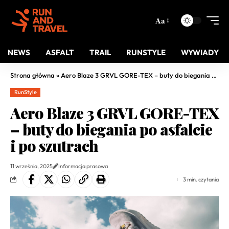
Aa
NEWS
ASFALT
TRAIL
RUNSTYLE
WYWIADY
Strona główna
»
Aero Blaze 3 GRVL GORE-TEX – buty do biegania po asfalcie i po szutrach
RunStyle
Aero Blaze 3 GRVL GORE-TEX
– buty do biegania po asfalcie
i po szutrach
11 września, 2025
Informacja prasowa
3 min. czytania