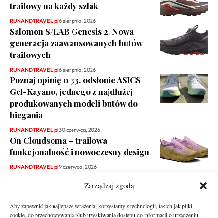
trailowy na każdy szlak
RUNANDTRAVEL.pl
6 sierpnia, 2026
Salomon S/LAB Genesis 2. Nowa
generacja zaawansowanych butów
trailowych
RUNANDTRAVEL.pl
6 sierpnia, 2026
Poznaj opinię o 33. odsłonie ASICS
Gel-Kayano, jednego z najdłużej
produkowanych modeli butów do
biegania
RUNANDTRAVEL.pl
30 czerwca, 2026
On Cloudsoma – trailowa
funkcjonalność i nowoczesny design
RUNANDTRAVEL.pl
9 czerwca, 2026
Zarządzaj zgodą
Aby zapewnić jak najlepsze wrażenia, korzystamy z technologii, takich jak pliki
cookie, do przechowywania i/lub uzyskiwania dostępu do informacji o urządzeniu.