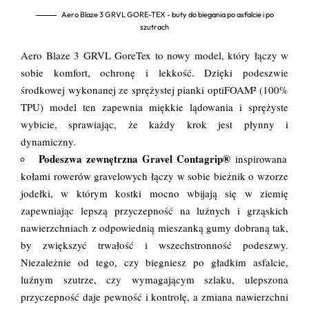
Aero Blaze 3 GRVL GORE-TEX - buty do biegania po asfalcie i po
szutrach
Aero Blaze 3 GRVL GoreTex to nowy model, który łączy w
sobie komfort, ochronę i lekkość. Dzięki podeszwie
środkowej wykonanej ze sprężystej pianki optiFOAM² (100%
TPU) model ten zapewnia miękkie lądowania i sprężyste
wybicie, sprawiając, że każdy krok jest płynny i
dynamiczny.
Podeszwa zewnętrzna Gravel Contagrip®
inspirowana
kołami rowerów gravelowych łączy w sobie bieżnik o wzorze
jodełki, w którym kostki mocno wbijają się w ziemię
zapewniając lepszą przyczepność na luźnych i grząskich
nawierzchniach z odpowiednią mieszanką gumy dobraną tak,
by zwiększyć trwałość i wszechstronność podeszwy.
Niezależnie od tego, czy biegniesz po gładkim asfalcie,
luźnym szutrze, czy wymagającym szlaku, ulepszona
przyczepność daje pewność i kontrolę, a zmiana nawierzchni