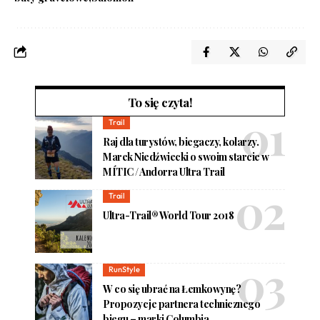
To się czyta!
Trail
Raj dla turystów, biegaczy, kolarzy.
Marek Niedźwiecki o swoim starcie w
MÍTIC / Andorra Ultra Trail
Trail
Ultra-Trail® World Tour 2018
RunStyle
W co się ubrać na Łemkowynę?
Propozycje partnera technicznego
biegu – marki Columbia.