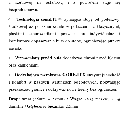
z szutrowej na asfaltową i z powrotem staje się
bezproblemowa.
Technologia sensiFIT™
opinająca stopę od podeszwy
środkowej aż po sznurowanie w połączeniu z klasycznymi,
płaskimi sznurowadłami pozwala na indywidualne i
komfortowe dopasowanie buta do stopy, ograniczając punkty
nacisku.
Wzmocniony przód buta
dodatkowo chroni przed błotem
oraz kamieniami.
Oddychająca membrana GORE-TEX
utrzymuje suchość
i komfort w każdych warunkach pogodowych, pozwalając
przekraczać granice i odkrywać nowe tereny bez ograniczeń.
Drop:
Waga:
8mm (35mm – 27mm) /
283g męskie, 233g
Głębokość bieżnika:
damskie /
2.5mm