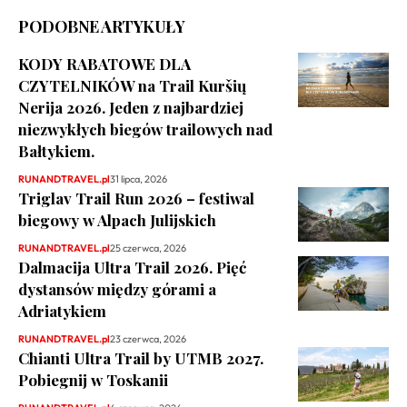
PODOBNE ARTYKUŁY
KODY RABATOWE DLA
CZYTELNIKÓW na Trail Kuršių
Nerija 2026. Jeden z najbardziej
niezwykłych biegów trailowych nad
Bałtykiem.
RUNANDTRAVEL.pl
31 lipca, 2026
Triglav Trail Run 2026 – festiwal
biegowy w Alpach Julijskich
RUNANDTRAVEL.pl
25 czerwca, 2026
Dalmacija Ultra Trail 2026. Pięć
dystansów między górami a
Adriatykiem
RUNANDTRAVEL.pl
23 czerwca, 2026
Chianti Ultra Trail by UTMB 2027.
Pobiegnij w Toskanii