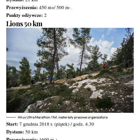
Przewyższenia:
450 m+/ 500 m-
Punkty odżywcze:
2
Lions 50 km
Hirus Ultra Marathon / fot. materiały prasowe organizatora
Start:
7 grudnia 2018 r. (piątek) / godz. 4.30
Dystans:
50 km
Przewyższenia:
1600 m +