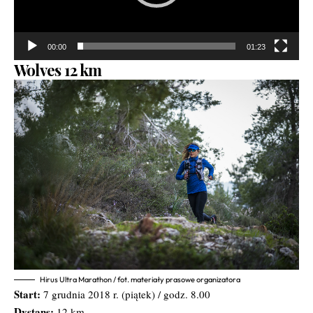
00:00
01:23
Wolves 12 km
Hirus Ultra Marathon / fot. materiały prasowe organizatora
Start:
7 grudnia 2018 r. (piątek) / godz. 8.00
Dystans:
12 km