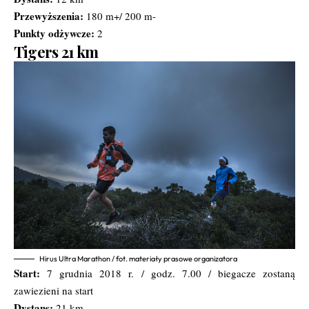
Przewyższenia:
180 m+/ 200 m-
Punkty odżywcze:
2
Tigers 21 km
Hirus Ultra Marathon / fot. materiały prasowe organizatora
Start:
7 grudnia 2018 r. / godz. 7.00 / biegacze zostaną
zawiezieni na start
Dystans:
21 km