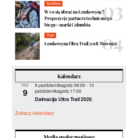
RunStyle
W co się ubrać na Łemkowynę?
Propozycje partnera technicznego
biegu – marki Columbia.
Trail
Łemkowyna Ultra Trail 2018. Nowości.
Kalendarz
9 październikagodz.08:00
-
10
PAŹ
9
październikagodz.17:00
Dalmacija Ultra Trail 2026
Zobacz kalendarz
Media społecznośiowe