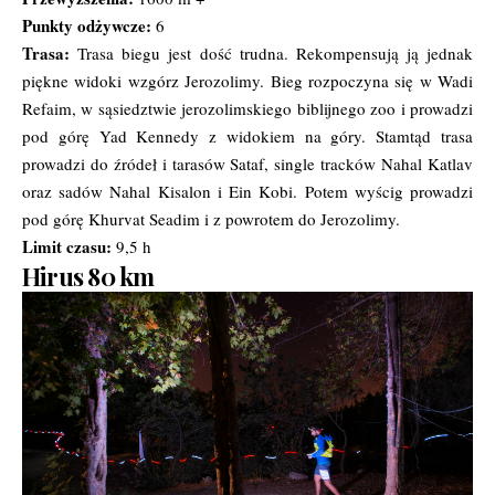
Punkty odżywcze:
6
Trasa:
Trasa biegu jest dość trudna. Rekompensują ją jednak
piękne widoki wzgórz Jerozolimy. Bieg rozpoczyna się w Wadi
Refaim, w sąsiedztwie jerozolimskiego biblijnego zoo i prowadzi
pod górę Yad Kennedy z widokiem na góry. Stamtąd trasa
prowadzi do źródeł i tarasów Sataf, single tracków Nahal Katlav
oraz sadów Nahal Kisalon i Ein Kobi. Potem wyścig prowadzi
pod górę Khurvat Seadim i z powrotem do Jerozolimy.
Limit czasu:
9,5 h
Hirus 80 km