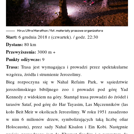
Hirus Ultra Marathon / fot. materiały prasowe organizatora
Start:
6 grudnia 2018 r (czwartek). / godz. 22:30
Dystans:
80 km
Przewyższenia:
3000 m +
Punkty odżywcze:
9
Trasa:
Trasa jest wymagająca i prowadzi przez spektakularne
wzgórza, źródła i strumienie Jerozolimy.
Bieg rozpoczyna się w Nahal Refaim Park, w sąsiedztwie
jerozolimskiego bibiljnego zoo i prowadzi pod górę Yad
Kennedy z widokiem na góry. Stamtąd trasa prowadzi do źródeł i
tarasów Sataf, pod górę do Har Tayasim, Las Męczenników (las
koło Beit Meir w okolicach Jerozolimy. W roku 1951 zasadzono
w nim 6 milionów drzew, symbolizujących taką liczbę ofiar
Holocaustu), przez sady Nahal Kisalon i Ein Kobi. Następnie