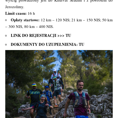
wyścig prowadzony jest do Khurvat Seadim i z powrotem do
Jerozolimy.
Limit czasu:
16 h
Opłaty startowe:
12 km – 120 NIS; 21 km – 150 NIS; 50 km
– 300 NIS, 80 km – 400 NIS.
LINK DO REJESTRACJI >>>
TU
DOKUMENTY DO UZUPEŁNIENIA:
TU