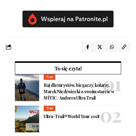
To się czyta!
Trail
Raj dla turystów, biegaczy, kolarzy.
Marek Niedźwiecki o swoim starcie w
MÍTIC / Andorra Ultra Trail
Trail
Ultra-Trail® World Tour 2018