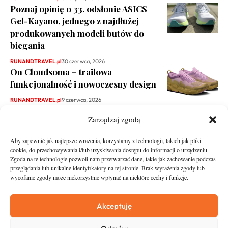
Poznaj opinię o 33. odsłonie ASICS
Gel-Kayano, jednego z najdłużej
produkowanych modeli butów do
biegania
RUNANDTRAVEL.pl
30 czerwca, 2026
On Cloudsoma – trailowa
funkcjonalność i nowoczesny design
RUNANDTRAVEL.pl
9 czerwca, 2026
Zarządzaj zgodą
Aby zapewnić jak najlepsze wrażenia, korzystamy z technologii, takich jak pliki
cookie, do przechowywania i/lub uzyskiwania dostępu do informacji o urządzeniu.
Zgoda na te technologie pozwoli nam przetwarzać dane, takie jak zachowanie podczas
przeglądania lub unikalne identyfikatory na tej stronie. Brak wyrażenia zgody lub
wycofanie zgody może niekorzystnie wpłynąć na niektóre cechy i funkcje.
runandtravel.pl - wszelkie prawa zastrzeżone
News
O nas
Akceptuję
Asfalt
Zostań Patronem