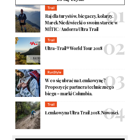
Trail
Raj dla turystów, biegaczy, kolarzy.
Marek Niedźwiecki o swoim starcie w
MÍTIC / Andorra Ultra Trail
Trail
Ultra-Trail® World Tour 2018
RunStyle
W co się ubrać na Łemkowynę?
Propozycje partnera technicznego
biegu – marki Columbia.
Trail
Łemkowyna Ultra Trail 2018. Nowości.