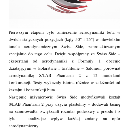
Pierwszym etapem było zmierzenie aerodynamiki buta w
dwóch statycznych pozycjach (kąty 50° i 25°) w niewielkim
tunelu aerodynamicznym Swiss Side, zaprojektowanym
specjalnie do tego celu. Dzięki współpracy ze Swiss Side –
ekspertami od aerodynamiki z Formuły 1, obecnie
działającymi w kolarstwie i triathlonie – Salomon porównał
aerodynamikę S/LAB Phantasm 2 z 12 modelami
konkurencji. Testy wykazały istotne różnice w zależności od
kształtu i konstrukcji buta.
Następnie inżynierowie Swiss Side modyfikowali kształt
S/LAB Phantasm 2 przy użyciu plasteliny – dodawali taśmę
na sznurowadła, zwiększali rozmiar podeszwy z przodu i z
tyłu – analizując wpływ każdej zmiany na opór
aerodynamiczny.