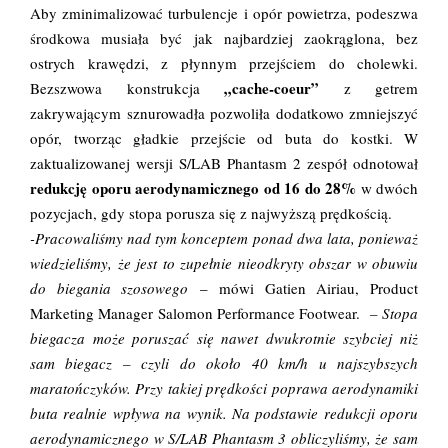
Aby zminimalizować turbulencje i opór powietrza, podeszwa
środkowa musiała być jak najbardziej zaokrąglona, bez
ostrych krawędzi, z płynnym przejściem do cholewki.
„cache-coeur”
Bezszwowa konstrukcja
z getrem
zakrywającym sznurowadła pozwoliła dodatkowo zmniejszyć
opór, tworząc gładkie przejście od buta do kostki. W
zaktualizowanej wersji S/LAB Phantasm 2 zespół odnotował
redukcję oporu aerodynamicznego od 16 do 28%
w dwóch
pozycjach, gdy stopa porusza się z najwyższą prędkością.
-Pracowaliśmy nad tym konceptem ponad dwa lata, ponieważ
wiedzieliśmy, że jest to zupełnie nieodkryty obszar w obuwiu
do biegania szosowego
– mówi
Gatien Airiau
, Product
Marketing Manager Salomon Performance Footwear.
– Stopa
biegacza może poruszać się nawet dwukrotnie szybciej niż
sam biegacz – czyli do około 40 km/h u najszybszych
maratończyków. Przy takiej prędkości poprawa aerodynamiki
buta realnie wpływa na wynik. Na podstawie redukcji oporu
aerodynamicznego w S/LAB Phantasm 3 obliczyliśmy, że sam