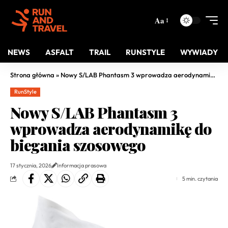
Aa
NEWS
ASFALT
TRAIL
RUNSTYLE
WYWIADY
Strona główna
»
Nowy S/LAB Phantasm 3 wprowadza aerodynamikę do biegania szosowego
RunStyle
Nowy S/LAB Phantasm 3
wprowadza aerodynamikę do
biegania szosowego
17 stycznia, 2026
Informacja prasowa
5 min. czytania