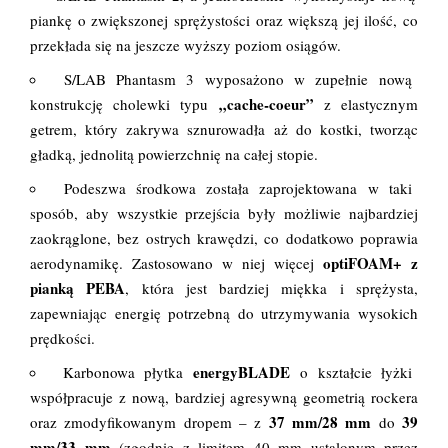
piankę o zwiększonej sprężystości oraz większą jej ilość, co
przekłada się na jeszcze wyższy poziom osiągów.
S/LAB Phantasm 3 wyposażono w zupełnie nową
„cache-coeur”
konstrukcję cholewki typu
z elastycznym
getrem, który zakrywa sznurowadła aż do kostki, tworząc
gładką, jednolitą powierzchnię na całej stopie.
Podeszwa środkowa została zaprojektowana w taki
sposób, aby wszystkie przejścia były możliwie najbardziej
zaokrąglone, bez ostrych krawędzi, co dodatkowo poprawia
optiFOAM+ z
aerodynamikę. Zastosowano w niej więcej
pianką PEBA
, która jest bardziej miękka i sprężysta,
zapewniając energię potrzebną do utrzymywania wysokich
prędkości.
energyBLADE
Karbonowa płytka
o kształcie łyżki
współpracuje z nową, bardziej agresywną geometrią rockera
37 mm/28 mm
39
oraz zmodyfikowanym dropem – z
do
mm/33 mm
(zgodnie z limitem 40 mm ustalonym przez