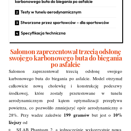
karbonowego buta do biegania po asfalcie
Testy w tunelu aerodynamicznym
Stworzone przez sportowców – dla sportowców
Specyfikacja techniczna
Salomon zaprezentował trzecią odsłonę
swojego karbonowego buta do biegania
po asfalcie
Salomon zaprezentował trzecią odsłonę swojego
karbonowego buta do biegania po asfalcie. Model otrzymał
całkowicie nową cholewkę i konstrukcję podeszwy
środkowej, które zostały przetestowane w tunelu
aerodynamicznym pod kątem optymalizacji przepływu
powietrza, co pozwoliło zmniejszyć opór aerodynamiczny o
199 gramów
10%
28%. Przy wadze zaledwie
but jest o
lżejszy
od
S/LAB Phantasm 2, a jednocześnie wykorzystuje nową