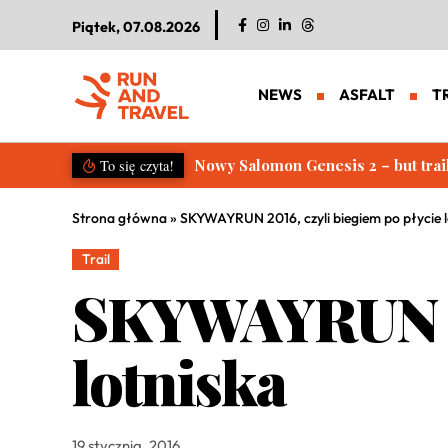
Piątek, 07.08.2026
NEWS
ASFALT
T
Salomon S/LAB Genesis 2. Nowa g
To się czyta!
Strona główna
»
SKYWAYRUN 2016, czyli biegiem po płycie l
Trail
SKYWAYRUN 201
lotniska
19 stycznia, 2016