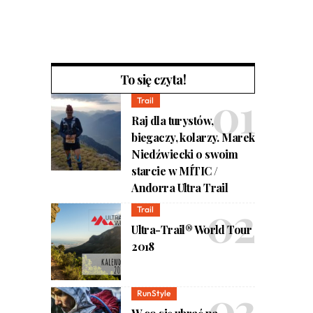
To się czyta!
Trail
Raj dla turystów,
biegaczy, kolarzy. Marek
Niedźwiecki o swoim
starcie w MÍTIC /
Andorra Ultra Trail
Trail
Ultra-Trail® World Tour
2018
RunStyle