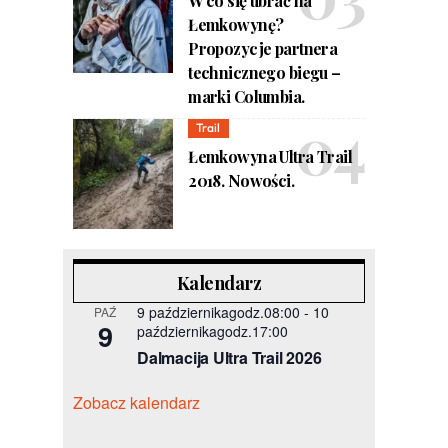
W co się ubrać na
Łemkowynę?
Propozycje partnera
technicznego biegu –
marki Columbia.
Trail
Łemkowyna Ultra Trail
2018. Nowości.
Kalendarz
9 październikagodz.08:00
-
10
PAŹ
9
październikagodz.17:00
Dalmacija Ultra Trail 2026
Zobacz kalendarz