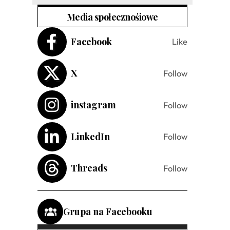
Media społecznośiowe
Facebook
Like
X
Follow
instagram
Follow
LinkedIn
Follow
Threads
Follow
Grupa na Facebooku