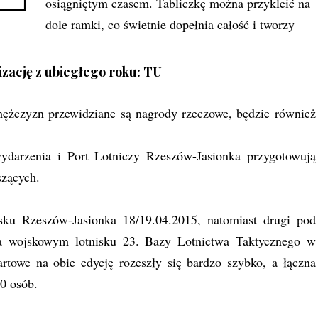
osiągniętym czasem. Tabliczkę można przykleić na
dole ramki, co świetnie dopełnia całość i tworzy
zację z ubiegłego roku:
TU
mężczyzn przewidziane są nagrody rzeczowe, będzie również
wydarzenia i Port Lotniczy Rzeszów-Jasionka przygotowują
szących.
u Rzeszów-Jasionka 18/19.04.2015, natomiast drugi pod
jskowym lotnisku 23. Bazy Lotnictwa Taktycznego w
towe na obie edycję rozeszły się bardzo szybko, a łączna
00 osób.