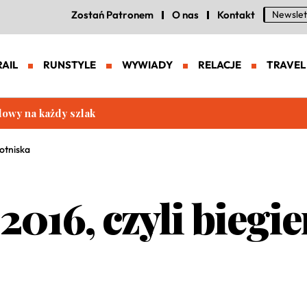
Zostań Patronem
O nas
Kontakt
Newslet
RAIL
RUNSTYLE
WYWIADY
RELACJE
TRAVEL
eneracja zaawansowanych butów trailowych
otniska
6, czyli biegie