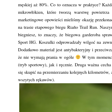
męskiej aż 80%. Co to oznacza w praktyce? Każda
mikrowłókien, które tworzą warstwę powietrza 
marketingowe opowieści mieliśmy okazję przekonać
na trasie etapowego biegu Riaño Trail Run. Naszy
biegniesz, to znaczy, że biegowa garderoba spraw
Sport HG. Koszulki odprowadzały wilgoć na zewnąt
Dodatkowo materiał jest antybakteryjny i przeciwz
że nie wymają prania w ogóle
W tym momencie 
(tryb sportowy), jak i ręcznie. Druga ważna cech
się skupić na przemierzaniu kolejnych kilometrów,
wszytych rękawów).