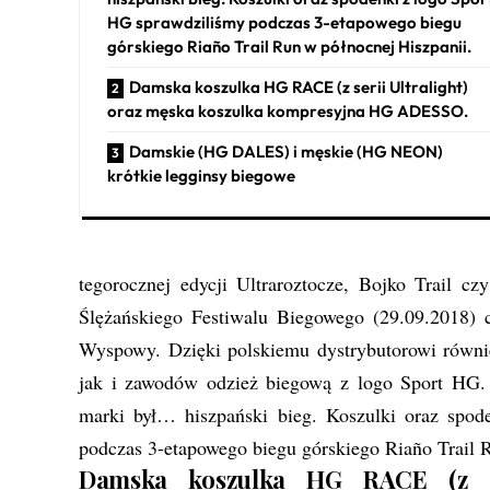
HG sprawdziliśmy podczas 3-etapowego biegu
górskiego Riaño Trail Run w północnej Hiszpanii.
Damska koszulka HG RACE (z serii Ultralight)
oraz męska koszulka kompresyjna HG ADESSO.
Damskie (HG DALES) i męskie (HG NEON)
krótkie legginsy biegowe
tegorocznej edycji Ultraroztocze, Bojko Trail cz
Ślężańskiego Festiwalu Biegowego (29.09.2018) c
Wyspowy. Dzięki polskiemu dystrybutorowi równi
jak i zawodów odzież biegową z logo Sport HG. P
marki był… hiszpański bieg. Koszulki oraz spod
podczas 3-etapowego biegu górskiego Riaño Trail 
Damska koszulka HG RACE (z se