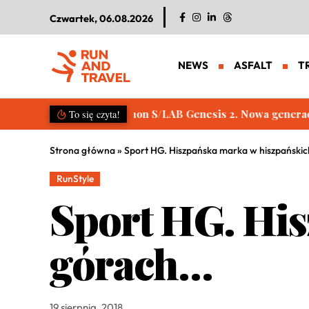
Czwartek, 06.08.2026
NEWS
ASFALT
T
Raj dla turystów. Koszmar dla bieg
To się czyta!
Strona główna
»
Sport HG. Hiszpańska marka w hiszpański
RunStyle
Sport HG. Hi
górach…
19 sierpnia, 2018