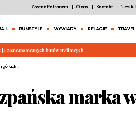
Zostań Patronem
O nas
Kontakt
Newslet
RAIL
RUNSTYLE
WYWIADY
RELACJE
TRAVEL
aczy. Scalea w lipcu | Czy warto tu trenować?
ch górach…
szpańska marka w