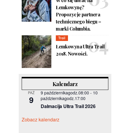
W co się ubrać na
Łemkowynę?
Propozycje partnera
technicznego biegu –
marki Columbia.
Trail
Łemkowyna Ultra Trail
2018. Nowości.
Kalendarz
9 październikagodz.08:00
-
10
PAŹ
9
październikagodz.17:00
Dalmacija Ultra Trail 2026
Zobacz kalendarz