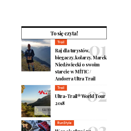
To się czyta!
Trail
Raj dla turystów,
biegaczy, kolarzy. Marek
Niedźwiecki o swoim
starcie w MÍTIC /
Andorra Ultra Trail
Trail
Ultra-Trail® World Tour
2018
RunStyle