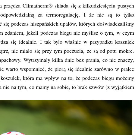
 przędza Climatherm® składa się z kilkudziesięciu pustych
odpowiedzialną za termoregulację. I że nie są to tylko
 się podczas hiszpańskich upałów, których doświadczaliśmy
m zdaniem, jeżeli podczas biegu nie myślisz o tym, w czym
dza się idealnie. I tak było właśnie w przypadku koszulek
rz, nie miało się przy tym poczucia, że są od potu mokre.
apachowy. Wytrzymały kilka dnie bez prania, co nie znaczy,
warto wspomnieć, że piorą się idealnie zarówno w pralce
a koszulek, która ma wpływ na to, że podczas biegu możemy
 a nie na tym, co mamy na sobie, to brak szwów (z wyjątkiem