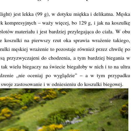
ght) jest lekka (99 g), w dotyku miękka i delikatna. Męska
 kompresyjnych – waży więcej, bo 129 g, i jak na koszulkę
lotów materiału i jest bardziej przylegająca do ciała. W obu
e koszulki na pierwszy rzut oka sprawia wrażenie takiego,
ulki męskiej wrażenie to pozostaje również przez chwilę po
e są przyzwyczajeni do chodzenia, a tym bardziej biegania w
tak wielu biegaczy na świecie biegałoby w nich i to na ultra
erdzenie „nie oceniaj po wyglądzie” – a w tym przypadku
swoje zastosowanie i w odniesieniu do koszulki biegowej.