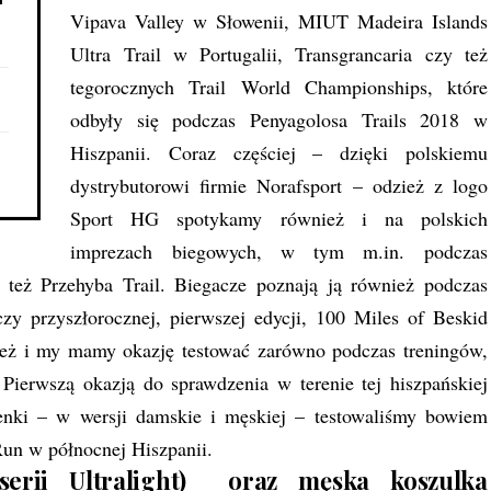
Vipava Valley w Słowenii, MIUT Madeira Islands
Ultra Trail w Portugalii, Transgrancaria czy też
tegorocznych Trail World Championships, które
odbyły się podczas Penyagolosa Trails 2018 w
Hiszpanii. Coraz częściej – dzięki polskiemu
dystrybutorowi firmie Norafsport – odzież z logo
Sport HG spotykamy również i na polskich
imprezach biegowych, w tym m.in. podczas
y też Przehyba Trail. Biegacze poznają ją również podczas
zy przyszłorocznej, pierwszej edycji, 100 Miles of Beskid
eż i my mamy okazję testować zarówno podczas treningów,
ierwszą okazją do sprawdzenia w terenie tej hiszpańskiej
enki – w wersji damskie i męskiej – testowaliśmy bowiem
Run w północnej Hiszpanii.
rii Ultralight) oraz męska koszulka