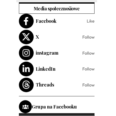
Media społecznośiowe
Facebook
Like
X
Follow
instagram
Follow
LinkedIn
Follow
Threads
Follow
Grupa na Facebooku