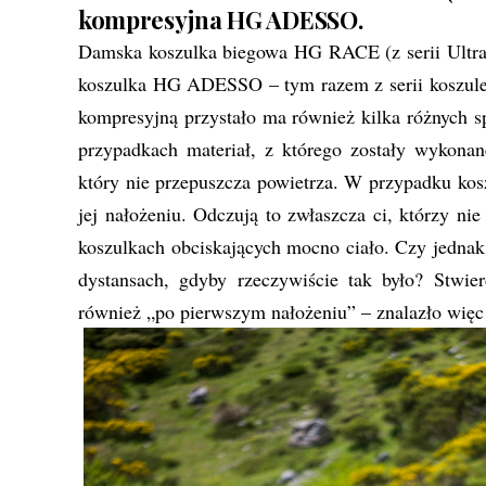
kompresyjna HG ADESSO.
Damska koszulka biegowa HG RACE (z serii Ultrali
koszulka HG ADESSO – tym razem z serii koszulek
kompresyjną przystało ma również kilka różnych sp
przypadkach materiał, z którego zostały wykonan
który nie przepuszcza powietrza. W przypadku kosz
jej nałożeniu. Odczują to zwłaszcza ci, którzy ni
koszulkach obciskających mocno ciało. Czy jednak 
dystansach, gdyby rzeczywiście tak było? Stwi
również „po pierwszym nałożeniu” – znalazło więc 