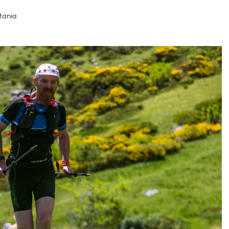
tania