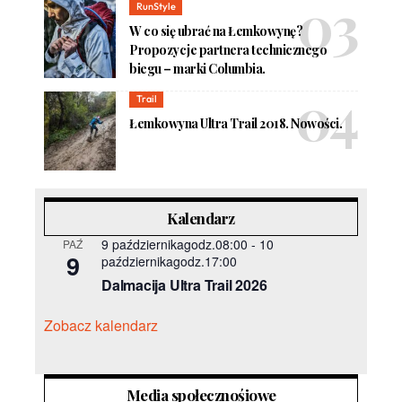
RunStyle
W co się ubrać na Łemkowynę?
Propozycje partnera technicznego
biegu – marki Columbia.
Trail
Łemkowyna Ultra Trail 2018. Nowości.
Kalendarz
9 październikagodz.08:00
-
10
PAŹ
9
październikagodz.17:00
Dalmacija Ultra Trail 2026
Zobacz kalendarz
Media społecznośiowe