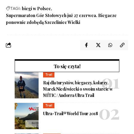
TAGI:
biegi w Polsce
Supermaraton Gór Stołowych już 27 czerwca. Biegacze
ponownie zdobędą Szczeliniec Wielki
To się czyta!
Trail
Raj dla turystów, biegaczy, kolarzy.
Marek Niedźwiecki o swoim starcie w
MÍTIC / Andorra Ultra Trail
Trail
Ultra-Trail® World Tour 2018