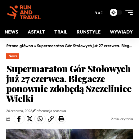
Aa
NEWS
ASFALT
TRAIL
RUNSTYLE
WYWIADY
Strona główna
»
Supermaraton Gór Stołowych już 27 czerwca. Biegacze ponownie zdobędą Szczeliniec Wielki
News
Supermaraton Gór Stołowych
już 27 czerwca. Biegacze
ponownie zdobędą Szczeliniec
Wielki
26 czerwca, 2026
Informacja prasowa
2 min. czytania