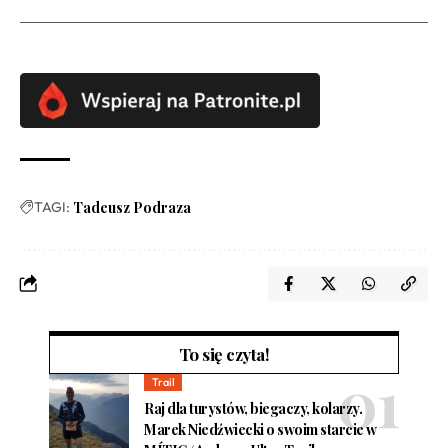
TAGI:
Tadeusz Podraza
To się czyta!
Trail
Raj dla turystów, biegaczy, kolarzy.
Marek Niedźwiecki o swoim starcie w