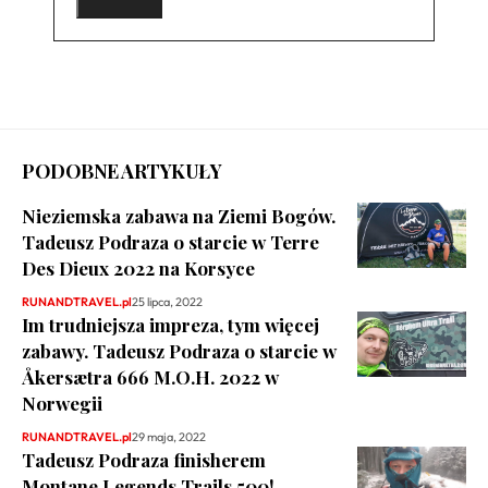
PODOBNE ARTYKUŁY
Nieziemska zabawa na Ziemi Bogów.
Tadeusz Podraza o starcie w Terre
Des Dieux 2022 na Korsyce
RUNANDTRAVEL.pl
25 lipca, 2022
Im trudniejsza impreza, tym więcej
zabawy. Tadeusz Podraza o starcie w
Åkersætra 666 M.O.H. 2022 w
Norwegii
RUNANDTRAVEL.pl
29 maja, 2022
Tadeusz Podraza finisherem
Montane Legends Trails 500!