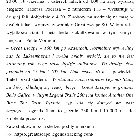
20.00. 19 września w czterech falach od 4.00 na trasę wyruszą
biegacze. Tadeusz Podraza – z numerem 113 – wystartuje w
drugiej fali, dokładnie o 4.20. Z soboty na niedzielę na trasę w
dwóch falach wyruszą zawodnicy Great Escape 80. W tym roku
wyjątkowo start i meta będą zlokalizowane w tym samym
miejscu – Petite Mormont.
– Great Escape – 160 km po Ardenach. Normalnie wywieźliby
nas do Luksemburgu i trzeba byłoby wrócić, ale to nie jest
normalny rok, więc trasa będzie unikatowa. Po drodze dwa
przepaki na 55 km i 107 km. Limit czasu 36 h. –
powiedział
Tadek przed startem.
– W planach mam zrobienie Legends Slam,
na który składają się cztery biegi –
Great Escape
, w grudniu
Bello Galico, w lutym
Legend Trails
250 i na koniec
Another One
Bites The Dust
. Pytanie, czy uda się dotrzeć na start
każdego.
Legends Slam to łącznie 730 km i 15.000 m+ do
zrobienia przez rok.
Zawodników można śledzić pod tym linkiem
>>
https://greatescape.legendstracking.com/