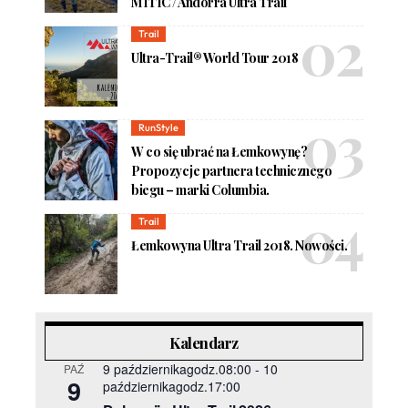
MÍTIC / Andorra Ultra Trail
Trail
Ultra-Trail® World Tour 2018
RunStyle
W co się ubrać na Łemkowynę?
Propozycje partnera technicznego
biegu – marki Columbia.
Trail
Łemkowyna Ultra Trail 2018. Nowości.
Kalendarz
9 październikagodz.08:00
-
10
PAŹ
9
październikagodz.17:00