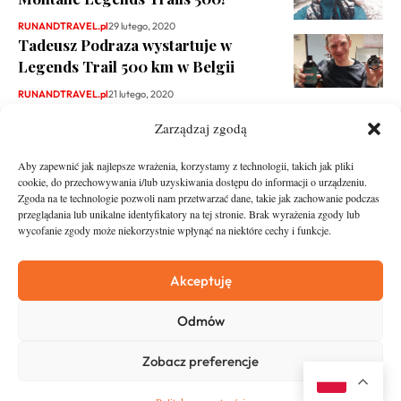
RUNANDTRAVEL.pl
29 lutego, 2020
Tadeusz Podraza wystartuje w
Legends Trail 500 km w Belgii
RUNANDTRAVEL.pl
21 lutego, 2020
Zarządzaj zgodą
Aby zapewnić jak najlepsze wrażenia, korzystamy z technologii, takich jak pliki
cookie, do przechowywania i/lub uzyskiwania dostępu do informacji o urządzeniu.
Zgoda na te technologie pozwoli nam przetwarzać dane, takie jak zachowanie podczas
przeglądania lub unikalne identyfikatory na tej stronie. Brak wyrażenia zgody lub
wycofanie zgody może niekorzystnie wpłynąć na niektóre cechy i funkcje.
runandtravel.pl - wszelkie prawa zastrzeżone
News
O nas
Akceptuję
Asfalt
Zostań Patronem
Odmów
Trail
Kontakt
Wywiady
Newsletter
Zobacz preferencje
RunStyle
Polityka prywatności