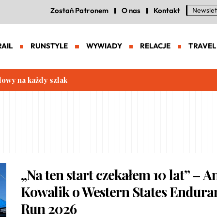
Zostań Patronem
O nas
Kontakt
Newslet
RAIL
RUNSTYLE
WYWIADY
RELACJE
TRAVEL
lowy na każdy szlak
„Na ten start czekałem 10 lat” – A
Kowalik o Western States Endura
Run 2026