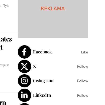
t. Tyle
ates
t
Facebook
Like
rtuje w
X
Follow
instagram
Follow
LinkedIn
Follow
rn