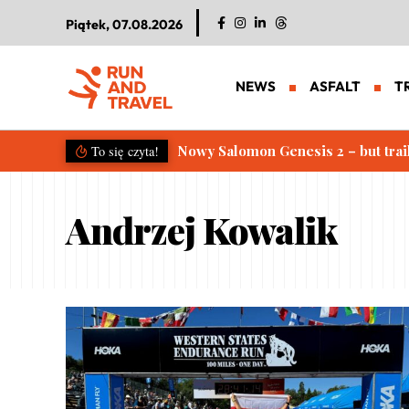
Piątek, 07.08.2026
NEWS
ASFALT
T
Nowy Salomon Genesis 2 – but trai
To się czyta!
Andrzej Kowalik