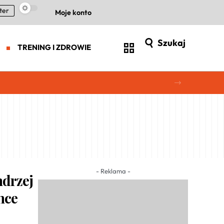
ter
Moje konto
Szukaj
TRENING I ZDROWIE
- Reklama -
ndrzej
nce