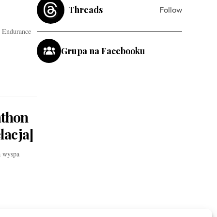
Threads
Follow
s Endurance
Grupa na Facebooku
athon
lacja]
a wyspa