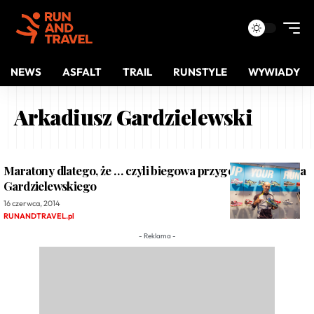
NEWS
ASFALT
TRAIL
RUNSTYLE
WYWIADY
Arkadiusz Gardzielewski
Maratony dlatego, że … czyli biegowa przygoda Arkadiusza
Gardzielewskiego
16 czerwca, 2014
RUNANDTRAVEL.pl
- Reklama -