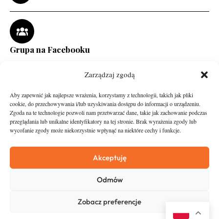
Grupa na Facebooku
Zarządzaj zgodą
Aby zapewnić jak najlepsze wrażenia, korzystamy z technologii, takich jak pliki
cookie, do przechowywania i/lub uzyskiwania dostępu do informacji o urządzeniu.
Zgoda na te technologie pozwoli nam przetwarzać dane, takie jak zachowanie podczas
przeglądania lub unikalne identyfikatory na tej stronie. Brak wyrażenia zgody lub
wycofanie zgody może niekorzystnie wpłynąć na niektóre cechy i funkcje.
runandtravel.pl - wszelkie prawa zastrzeżone
News
O nas
Akceptuję
Asfalt
Zostań Patronem
Odmów
Trail
Kontakt
Wywiady
Newsletter
Zobacz preferencje
RunStyle
Polityka prywatności