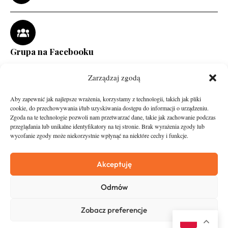
Grupa na Facebooku
Zarządzaj zgodą
Aby zapewnić jak najlepsze wrażenia, korzystamy z technologii, takich jak pliki
cookie, do przechowywania i/lub uzyskiwania dostępu do informacji o urządzeniu.
Zgoda na te technologie pozwoli nam przetwarzać dane, takie jak zachowanie podczas
przeglądania lub unikalne identyfikatory na tej stronie. Brak wyrażenia zgody lub
wycofanie zgody może niekorzystnie wpłynąć na niektóre cechy i funkcje.
runandtravel.pl - wszelkie prawa zastrzeżone
News
O nas
Akceptuję
Asfalt
Zostań Patronem
Odmów
Trail
Kontakt
Wywiady
Newsletter
Zobacz preferencje
RunStyle
Polityka prywatności