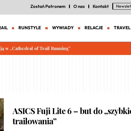
Zostań Patronem
O nas
Kontakt
Newslet
RAIL
RUNSTYLE
WYWIADY
RELACJE
TRAVEL
ują w „Cathedral of Trail Running”
ASICS Fuji Lite 6 – but do „szybk
trailowania”