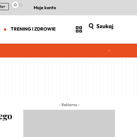
ter
Moje konto
Szukaj
TRENING I ZDROWIE
- Reklama -
iego