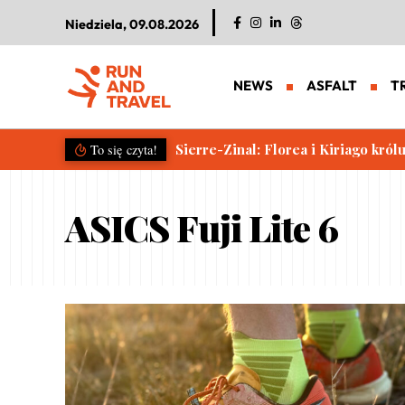
Niedziela, 09.08.2026
NEWS
ASFALT
T
Sierre-Zinal: Florea i Kiriago król
To się czyta!
ASICS Fuji Lite 6