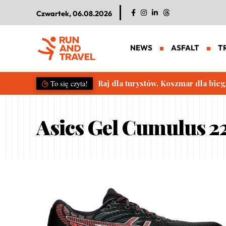
Czwartek, 06.08.2026
NEWS
ASFALT
T
Raj dla turystów. Koszmar dla bieg
To się czyta!
Asics Gel Cumulus 2