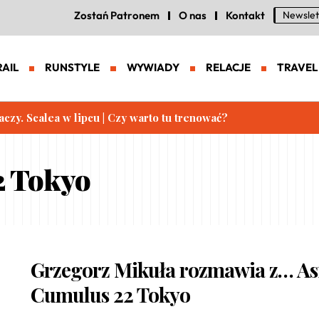
Zostań Patronem
O nas
Kontakt
Newslet
RAIL
RUNSTYLE
WYWIADY
RELACJE
TRAVEL
aczy. Scalea w lipcu | Czy warto tu trenować?
2 Tokyo
Grzegorz Mikuła rozmawia z… Asi
Cumulus 22 Tokyo