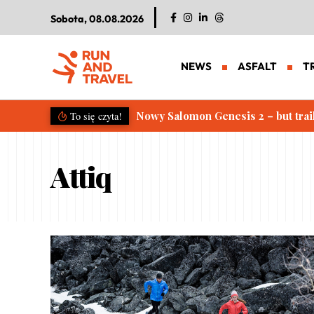
Sobota, 08.08.2026
NEWS
ASFALT
T
Nowy Salomon Genesis 2 – but trai
To się czyta!
Attiq