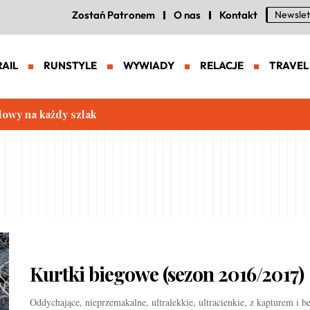
Zostań Patronem
O nas
Kontakt
Newslet
RAIL
RUNSTYLE
WYWIADY
RELACJE
TRAVEL
lowy na każdy szlak
Kurtki biegowe (sezon 2016/2017)
Oddychające, nieprzemakalne, ultralekkie, ultracienkie, z kapturem i be