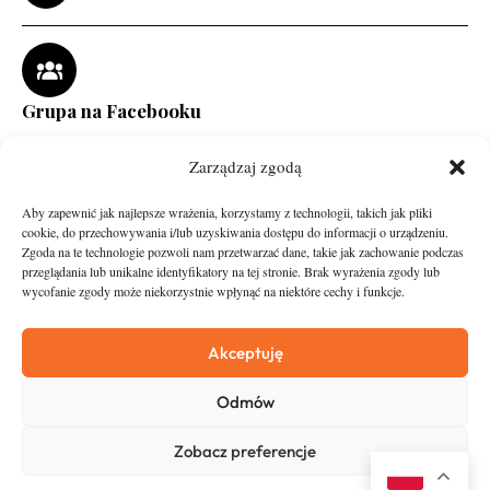
Grupa na Facebooku
Zarządzaj zgodą
Aby zapewnić jak najlepsze wrażenia, korzystamy z technologii, takich jak pliki
cookie, do przechowywania i/lub uzyskiwania dostępu do informacji o urządzeniu.
Zgoda na te technologie pozwoli nam przetwarzać dane, takie jak zachowanie podczas
przeglądania lub unikalne identyfikatory na tej stronie. Brak wyrażenia zgody lub
wycofanie zgody może niekorzystnie wpłynąć na niektóre cechy i funkcje.
runandtravel.pl - wszelkie prawa zastrzeżone
News
O nas
Akceptuję
Asfalt
Zostań Patronem
Odmów
Trail
Kontakt
Wywiady
Newsletter
Zobacz preferencje
RunStyle
Polityka prywatności