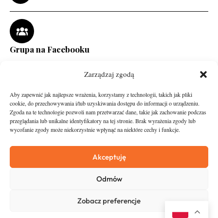
Grupa na Facebooku
Zarządzaj zgodą
Aby zapewnić jak najlepsze wrażenia, korzystamy z technologii, takich jak pliki
cookie, do przechowywania i/lub uzyskiwania dostępu do informacji o urządzeniu.
Zgoda na te technologie pozwoli nam przetwarzać dane, takie jak zachowanie podczas
przeglądania lub unikalne identyfikatory na tej stronie. Brak wyrażenia zgody lub
wycofanie zgody może niekorzystnie wpłynąć na niektóre cechy i funkcje.
runandtravel.pl - wszelkie prawa zastrzeżone
News
O nas
Akceptuję
Asfalt
Zostań Patronem
Odmów
Trail
Kontakt
Wywiady
Newsletter
Zobacz preferencje
RunStyle
Polityka prywatności