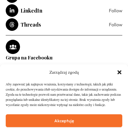
LinkedIn
Follow
Threads
Follow
Grupa na Facebooku
Zarządzaj zgodą
Aby zapewnić jak najlepsze wrażenia, korzystamy z technologii, takich jak pliki
cookie, do przechowywania i/lub uzyskiwania dostępu do informacji o urządzeniu.
Zgoda na te technologie pozwoli nam przetwarzać dane, takie jak zachowanie podczas
przeglądania lub unikalne identyfikatory na tej stronie. Brak wyrażenia zgody lub
wycofanie zgody może niekorzystnie wpłynąć na niektóre cechy i funkcje.
runandtravel.pl - wszelkie prawa zastrzeżone
News
O nas
Akceptuję
Asfalt
Zostań Patronem