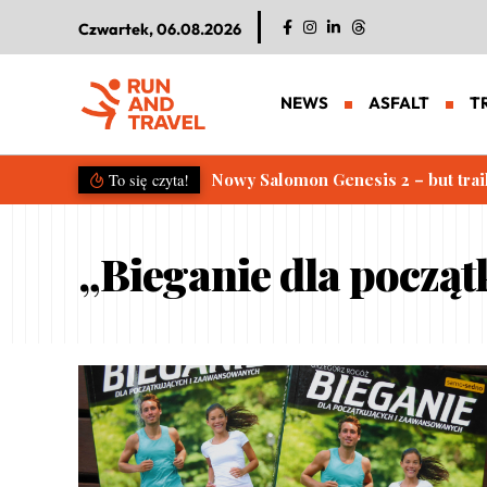
Czwartek, 06.08.2026
NEWS
ASFALT
T
Nowy Salomon Genesis 2 – but trai
To się czyta!
„Bieganie dla począ