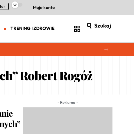
ter
Moje konto
Szukaj
TRENING I ZDROWIE
ych” Robert Rogóż
- Reklama -
anie
anych”