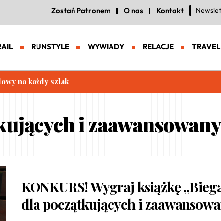
Zostań Patronem
O nas
Kontakt
Newslet
RAIL
RUNSTYLE
WYWIADY
RELACJE
TRAVEL
lowy na każdy szlak
tkujących i zaawansowan
KONKURS! Wygraj książkę „Bieg
dla początkujących i zaawansow