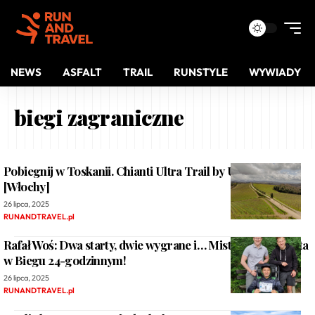
NEWS
ASFALT
TRAIL
RUNSTYLE
WYWIADY
biegi zagraniczne
Pobiegnij w Toskanii. Chianti Ultra Trail by UTMB 2026
[Włochy]
26 lipca, 2025
RUNANDTRAVEL.pl
Rafał Woś: Dwa starty, dwie wygrane i… Mistrzostwa Świata
w Biegu 24-godzinnym!
26 lipca, 2025
RUNANDTRAVEL.pl