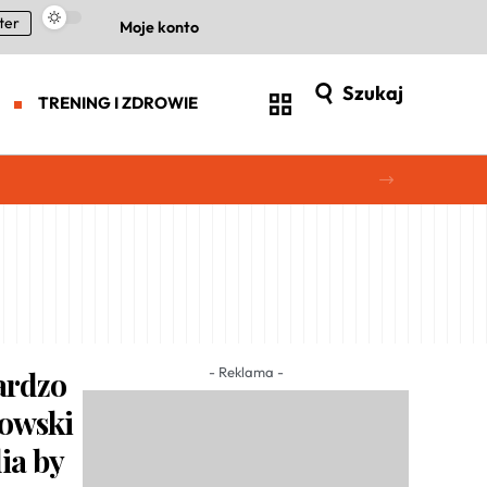
ter
Moje konto
Szukaj
TRENING I ZDROWIE
- Reklama -
ardzo
owski
ia by