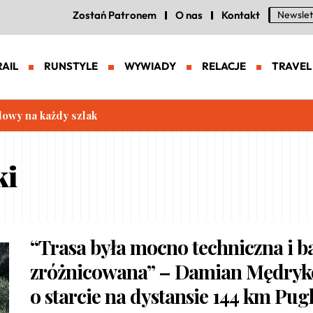
Zostań Patronem
O nas
Kontakt
Newslet
RAIL
RUNSTYLE
WYWIADY
RELACJE
TRAVEL
lowy na każdy szlak
ki
“Trasa była mocno techniczna i b
zróżnicowana” – Damian Mędryk
o starcie na dystansie 144 km Pugl