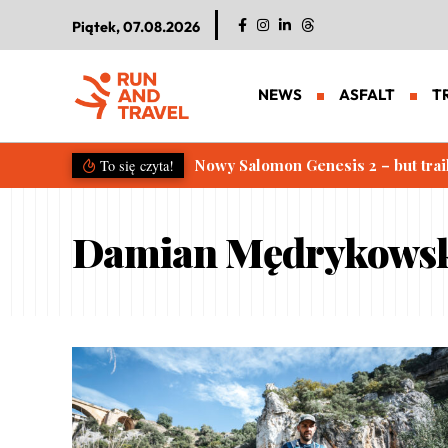
Piątek, 07.08.2026
NEWS
ASFALT
T
Nowy Salomon Genesis 2 – but trai
To się czyta!
Damian Mędrykows