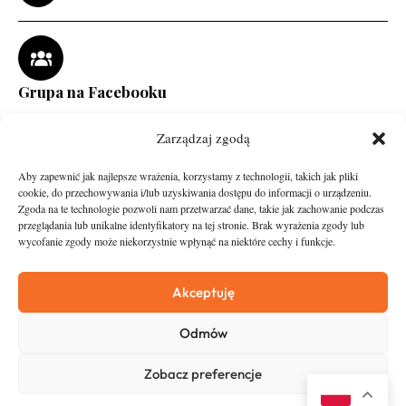
Grupa na Facebooku
Zarządzaj zgodą
Aby zapewnić jak najlepsze wrażenia, korzystamy z technologii, takich jak pliki
cookie, do przechowywania i/lub uzyskiwania dostępu do informacji o urządzeniu.
Zgoda na te technologie pozwoli nam przetwarzać dane, takie jak zachowanie podczas
przeglądania lub unikalne identyfikatory na tej stronie. Brak wyrażenia zgody lub
wycofanie zgody może niekorzystnie wpłynąć na niektóre cechy i funkcje.
runandtravel.pl - wszelkie prawa zastrzeżone
News
O nas
Akceptuję
Asfalt
Zostań Patronem
Odmów
Trail
Kontakt
Wywiady
Newsletter
Zobacz preferencje
RunStyle
Polityka prywatności