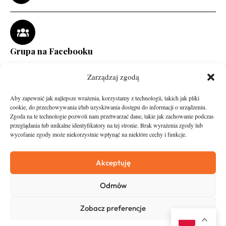
Grupa na Facebooku
Zarządzaj zgodą
Aby zapewnić jak najlepsze wrażenia, korzystamy z technologii, takich jak pliki
cookie, do przechowywania i/lub uzyskiwania dostępu do informacji o urządzeniu.
Zgoda na te technologie pozwoli nam przetwarzać dane, takie jak zachowanie podczas
przeglądania lub unikalne identyfikatory na tej stronie. Brak wyrażenia zgody lub
wycofanie zgody może niekorzystnie wpłynąć na niektóre cechy i funkcje.
runandtravel.pl - wszelkie prawa zastrzeżone
News
O nas
Akceptuję
Asfalt
Zostań Patronem
Odmów
Trail
Kontakt
Wywiady
Newsletter
Zobacz preferencje
RunStyle
Polityka prywatności