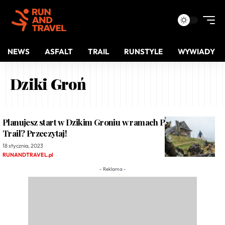
NEWS
ASFALT
TRAIL
RUNSTYLE
WYWIADY
Dziki Groń
Planujesz start w Dzikim Groniu w ramach Pieniny Ultra
Trail? Przeczytaj!
18 stycznia, 2023
RUNANDTRAVEL.pl
- Reklama -