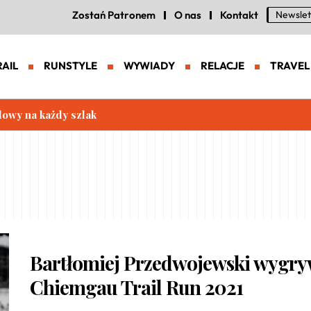
Zostań Patronem
O nas
Kontakt
Newslet
RAIL
RUNSTYLE
WYWIADY
RELACJE
TRAVEL
lowy na każdy szlak
Bartłomiej Przedwojewski wygr
Chiemgau Trail Run 2021