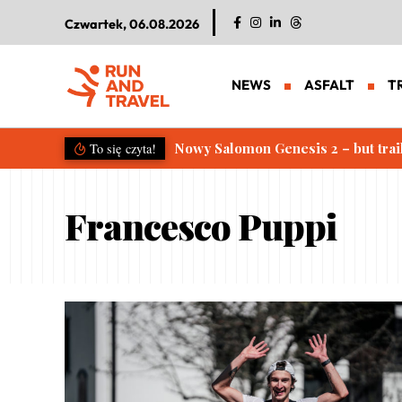
Czwartek, 06.08.2026
NEWS
ASFALT
T
Nowy Salomon Genesis 2 – but trai
To się czyta!
Francesco Puppi