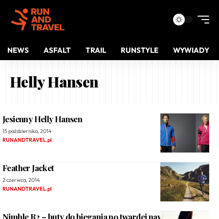
NEWS
ASFALT
TRAIL
RUNSTYLE
WYWIADY
Helly Hansen
Jesienny Helly Hansen
15 października, 2014
RUNANDTRAVEL.pl
Feather Jacket
2 czerwca, 2014
RUNANDTRAVEL.pl
Nimble R2 – buty do biegania po twardej nawierzchni