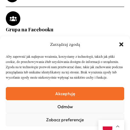
Grupa na Facebooku
Zarządzaj zgodą
Aby zapewnić jak najlepsze wrażenia, korzystamy z technologii, takich jak pliki
cookie, do przechowywania i/lub uzyskiwania dostępu do informacji o urządzeniu.
Zgoda na te technologie pozwoli nam przetwarzać dane, takie jak zachowanie podczas
przeglądania lub unikalne identyfikatory na tej stronie. Brak wyrażenia zgody lub
wycofanie zgody może niekorzystnie wpłynąć na niektóre cechy i funkcje.
runandtravel.pl - wszelkie prawa zastrzeżone
News
O nas
Akceptuję
Asfalt
Zostań Patronem
Odmów
Trail
Kontakt
Wywiady
Newsletter
Zobacz preferencje
RunStyle
Polityka prywatności