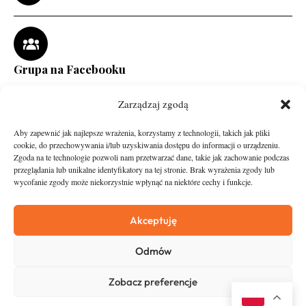
Grupa na Facebooku
Zarządzaj zgodą
Aby zapewnić jak najlepsze wrażenia, korzystamy z technologii, takich jak pliki
cookie, do przechowywania i/lub uzyskiwania dostępu do informacji o urządzeniu.
Zgoda na te technologie pozwoli nam przetwarzać dane, takie jak zachowanie podczas
przeglądania lub unikalne identyfikatory na tej stronie. Brak wyrażenia zgody lub
wycofanie zgody może niekorzystnie wpłynąć na niektóre cechy i funkcje.
runandtravel.pl - wszelkie prawa zastrzeżone
News
O nas
Akceptuję
Asfalt
Zostań Patronem
Odmów
Trail
Kontakt
Wywiady
Newsletter
Zobacz preferencje
RunStyle
Polityka prywatności