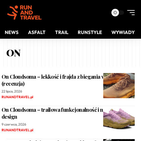
NEWS
ASFALT
TRAIL
RUNSTYLE
WYWIADY
ON
On Cloudsoma – lekkość i frajda z biegania w terenie
(recenzja)
22 lipca, 2026
RUNANDTRAVEL.pl
On Cloudsoma – trailowa funkcjonalność i nowoczesny
design
9 czerwca, 2026
RUNANDTRAVEL.pl