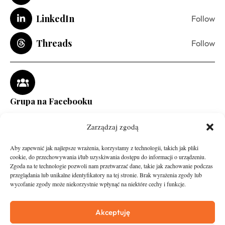
LinkedIn
Follow
Threads
Follow
Grupa na Facebooku
Zarządzaj zgodą
Aby zapewnić jak najlepsze wrażenia, korzystamy z technologii, takich jak pliki
cookie, do przechowywania i/lub uzyskiwania dostępu do informacji o urządzeniu.
Zgoda na te technologie pozwoli nam przetwarzać dane, takie jak zachowanie podczas
przeglądania lub unikalne identyfikatory na tej stronie. Brak wyrażenia zgody lub
wycofanie zgody może niekorzystnie wpłynąć na niektóre cechy i funkcje.
runandtravel.pl - wszelkie prawa zastrzeżone
News
O nas
Akceptuję
Asfalt
Zostań Patronem