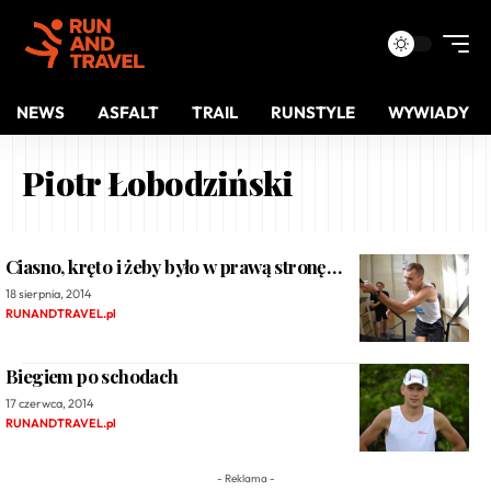
NEWS
ASFALT
TRAIL
RUNSTYLE
WYWIADY
Piotr Łobodziński
Ciasno, kręto i żeby było w prawą stronę…
18 sierpnia, 2014
RUNANDTRAVEL.pl
Biegiem po schodach
17 czerwca, 2014
RUNANDTRAVEL.pl
- Reklama -