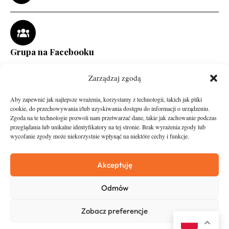
Grupa na Facebooku
Zarządzaj zgodą
Aby zapewnić jak najlepsze wrażenia, korzystamy z technologii, takich jak pliki
cookie, do przechowywania i/lub uzyskiwania dostępu do informacji o urządzeniu.
Zgoda na te technologie pozwoli nam przetwarzać dane, takie jak zachowanie podczas
przeglądania lub unikalne identyfikatory na tej stronie. Brak wyrażenia zgody lub
wycofanie zgody może niekorzystnie wpłynąć na niektóre cechy i funkcje.
runandtravel.pl - wszelkie prawa zastrzeżone
News
O nas
Akceptuję
Asfalt
Zostań Patronem
Odmów
Trail
Kontakt
Wywiady
Newsletter
Zobacz preferencje
RunStyle
Polityka prywatności