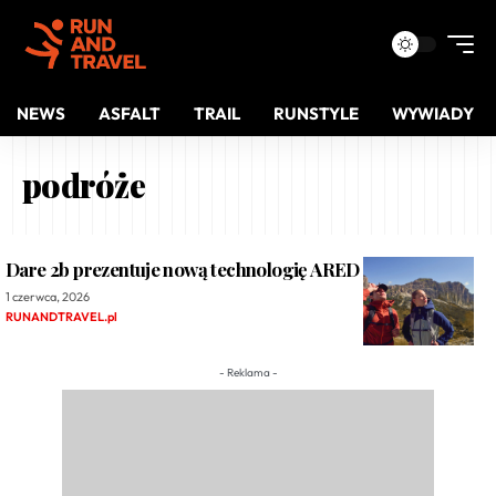
NEWS
ASFALT
TRAIL
RUNSTYLE
WYWIADY
podróże
Dare 2b prezentuje nową technologię ARED 35/35
1 czerwca, 2026
RUNANDTRAVEL.pl
- Reklama -