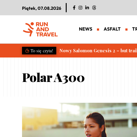
Piątek, 07.08.2026
NEWS
ASFALT
T
Nowy Salomon Genesis 2 – but trai
To się czyta!
Polar A300