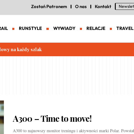
Zostań Patronem
O nas
Kontakt
Newslet
RAIL
RUNSTYLE
WYWIADY
RELACJE
TRAVEL
lowy na każdy szlak
A300 – Time to move!
A300 to najnowszy monitor treningu i aktywności marki Polar. Powstał