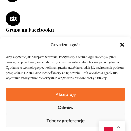
Grupa na Facebooku
Zarządzaj zgodą
Aby zapewnić jak najlepsze wrażenia, korzystamy z technologii, takich jak pliki
cookie, do przechowywania i/lub uzyskiwania dostępu do informacji o urządzeniu.
Zgoda na te technologie pozwoli nam przetwarzać dane, takie jak zachowanie podczas
przeglądania lub unikalne identyfikatory na tej stronie. Brak wyrażenia zgody lub
wycofanie zgody może niekorzystnie wpłynąć na niektóre cechy i funkcje.
runandtravel.pl - wszelkie prawa zastrzeżone
News
O nas
Akceptuję
Asfalt
Zostań Patronem
Odmów
Trail
Kontakt
Wywiady
Newsletter
Zobacz preferencje
RunStyle
Polityka prywatności