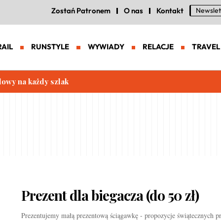
Zostań Patronem
O nas
Kontakt
Newslet
RAIL
RUNSTYLE
WYWIADY
RELACJE
TRAVEL
lowy na każdy szlak
Prezent dla biegacza (do 50 zł)
Prezentujemy małą prezentową ściągawkę - propozycje świątecznych p