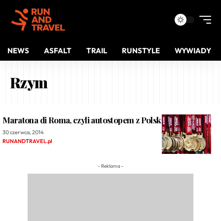
NEWS
ASFALT
TRAIL
RUNSTYLE
WYWIADY
Rzym
Maratona di Roma, czyli autostopem z Polski do Rzymu…
30 czerwca, 2014
RUNANDTRAVEL.pl
- Reklama -