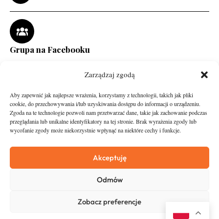
Grupa na Facebooku
Zarządzaj zgodą
Aby zapewnić jak najlepsze wrażenia, korzystamy z technologii, takich jak pliki
cookie, do przechowywania i/lub uzyskiwania dostępu do informacji o urządzeniu.
Zgoda na te technologie pozwoli nam przetwarzać dane, takie jak zachowanie podczas
przeglądania lub unikalne identyfikatory na tej stronie. Brak wyrażenia zgody lub
wycofanie zgody może niekorzystnie wpłynąć na niektóre cechy i funkcje.
runandtravel.pl - wszelkie prawa zastrzeżone
News
O nas
Akceptuję
Asfalt
Zostań Patronem
Odmów
Trail
Kontakt
Wywiady
Newsletter
Zobacz preferencje
RunStyle
Polityka prywatności