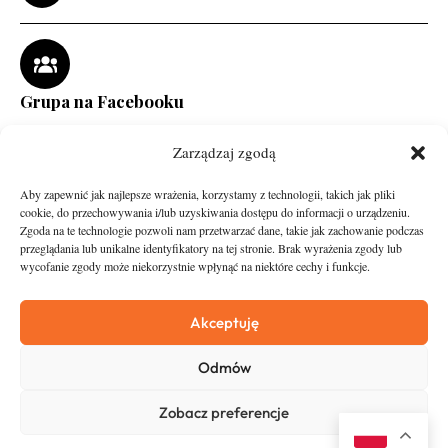
Grupa na Facebooku
Zarządzaj zgodą
Aby zapewnić jak najlepsze wrażenia, korzystamy z technologii, takich jak pliki
cookie, do przechowywania i/lub uzyskiwania dostępu do informacji o urządzeniu.
Zgoda na te technologie pozwoli nam przetwarzać dane, takie jak zachowanie podczas
przeglądania lub unikalne identyfikatory na tej stronie. Brak wyrażenia zgody lub
wycofanie zgody może niekorzystnie wpłynąć na niektóre cechy i funkcje.
runandtravel.pl - wszelkie prawa zastrzeżone
News
O nas
Akceptuję
Asfalt
Zostań Patronem
Odmów
Trail
Kontakt
Wywiady
Newsletter
Zobacz preferencje
RunStyle
Polityka prywatności