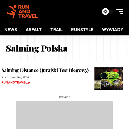
NEWS
ASFALT
TRAIL
RUNSTYLE
WYWIADY
Salming Polska
Salming Distance (Jurajski Test Biegowy)
9 października, 2014
RUNANDTRAVEL.pl
- Reklama -