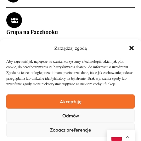
Grupa na Facebooku
Zarządzaj zgodą
Aby zapewnić jak najlepsze wrażenia, korzystamy z technologii, takich jak pliki
cookie, do przechowywania i/lub uzyskiwania dostępu do informacji o urządzeniu.
Zgoda na te technologie pozwoli nam przetwarzać dane, takie jak zachowanie podczas
przeglądania lub unikalne identyfikatory na tej stronie. Brak wyrażenia zgody lub
wycofanie zgody może niekorzystnie wpłynąć na niektóre cechy i funkcje.
runandtravel.pl - wszelkie prawa zastrzeżone
News
O nas
Akceptuję
Asfalt
Zostań Patronem
Odmów
Trail
Kontakt
Wywiady
Newsletter
Zobacz preferencje
RunStyle
Polityka prywatności