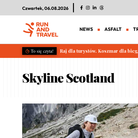
Czwartek, 06.08.2026
NEWS
ASFALT
T
Raj dla turystów. Koszmar dla bieg
To się czyta!
Skyline Scotland