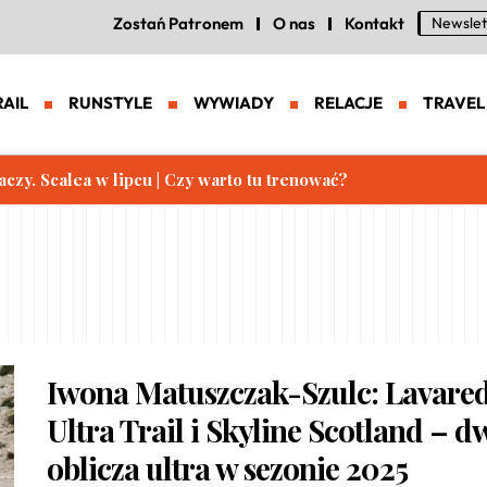
Zostań Patronem
O nas
Kontakt
Newslet
RAIL
RUNSTYLE
WYWIADY
RELACJE
TRAVEL
aczy. Scalea w lipcu | Czy warto tu trenować?
Iwona Matuszczak-Szulc: Lavare
Ultra Trail i Skyline Scotland – d
oblicza ultra w sezonie 2025