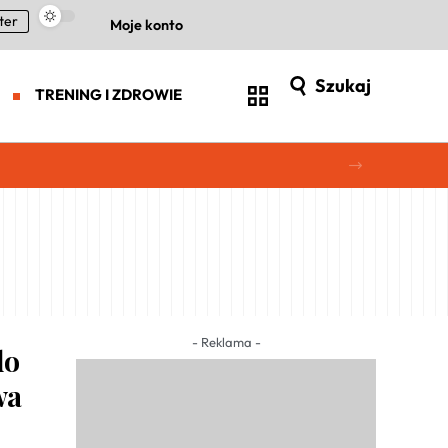
ter
Moje konto
Szukaj
TRENING I ZDROWIE
- Reklama -
do
wa