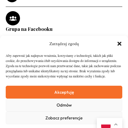
Grupa na Facebooku
Zarządzaj zgodą
Aby zapewnić jak najlepsze wrażenia, korzystamy z technologii, takich jak pliki
cookie, do przechowywania i/lub uzyskiwania dostępu do informacji o urządzeniu.
Zgoda na te technologie pozwoli nam przetwarzać dane, takie jak zachowanie podczas
przeglądania lub unikalne identyfikatory na tej stronie. Brak wyrażenia zgody lub
wycofanie zgody może niekorzystnie wpłynąć na niektóre cechy i funkcje.
runandtravel.pl - wszelkie prawa zastrzeżone
News
O nas
Akceptuję
Asfalt
Zostań Patronem
Odmów
Trail
Kontakt
Wywiady
Newsletter
Zobacz preferencje
RunStyle
Polityka prywatności