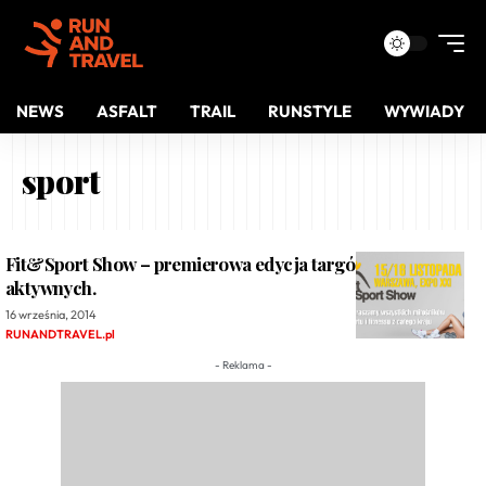
NEWS
ASFALT
TRAIL
RUNSTYLE
WYWIADY
sport
Fit&Sport Show – premierowa edycja targów dla
aktywnych.
16 września, 2014
RUNANDTRAVEL.pl
- Reklama -