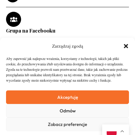
Grupa na Facebooku
Zarządzaj zgodą
Aby zapewnić jak najlepsze wrażenia, korzystamy z technologii, takich jak pliki
cookie, do przechowywania i/lub uzyskiwania dostępu do informacji o urządzeniu.
Zgoda na te technologie pozwoli nam przetwarzać dane, takie jak zachowanie podczas
przeglądania lub unikalne identyfikatory na tej stronie. Brak wyrażenia zgody lub
wycofanie zgody może niekorzystnie wpłynąć na niektóre cechy i funkcje.
runandtravel.pl - wszelkie prawa zastrzeżone
News
O nas
Akceptuję
Asfalt
Zostań Patronem
Odmów
Trail
Kontakt
Wywiady
Newsletter
Zobacz preferencje
RunStyle
Polityka prywatności